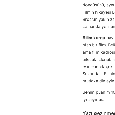
döngüsünü, aynı 
Filmin hikayesi L
Bros.’un yakın z
zamanda yenilenm
Bilim kurgu
hayr
olan bir film. Be
ama film kadrosu
ailecek izlenebi
esinlenerek çekil
Sınırında… Filmi
mutlaka dinleyin
Benim puanım 10
İyi seyirler…
Yazı gezinme