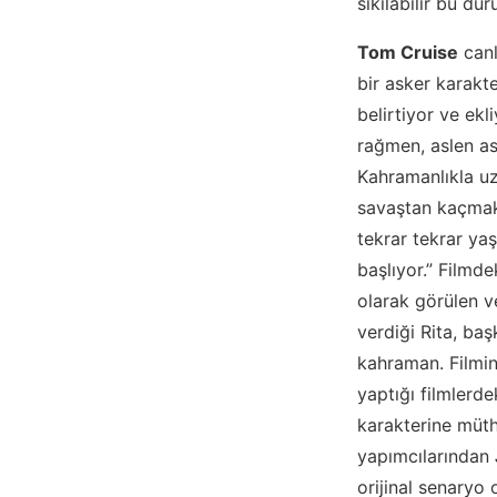
sıkılabilir bu d
Tom Cruise
canl
bir asker karakt
belirtiyor ve ek
rağmen, aslen as
Kahramanlıkla uz
savaştan kaçmak 
tekrar tekrar y
başlıyor.” Filmd
olarak görülen v
verdiği Rita, ba
kahraman. Filmin
yaptığı filmlerde
karakterine müthi
yapımcılarından
orijinal senaryo