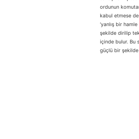
ordunun komutanı
kabul etmese de;
‘yanlış bir haml
şekilde dirilip t
içinde bulur. Bu 
güçlü bir şekild