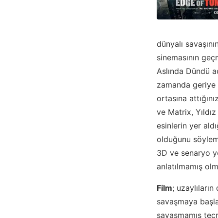
dünyalı savaşını
sinemasının geçm
Aslında Dündü ad
zamanda geriye gi
ortasına attığını
ve Matrix, Yıldız
esinlerin yer ald
olduğunu söyleme
3D ve senaryo ye
anlatılmamış ol
Film
; uzaylıları
savaşmaya başlarl
savaşmamış tecrü