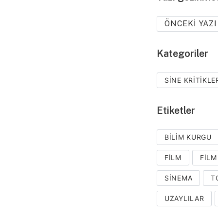
ÖNCEKI YAZI
Kategoriler
SINE KRITIKLE
Etiketler
BILIM KURGU
FILM
FILM
SINEMA
T
UZAYLILAR