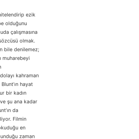
itelendirip ezik
übe olduğunu
duda çalışmasına
 sözcüsü olmak.
n bile denilemez;
lı muharebeyi
n
n dolayı kahraman
 Blunt’ın hayat
ur bir kadın
 ve şu ana kadar
unt’ın da
iyor. Filmin
 okuduğu en
bulunduğu zaman