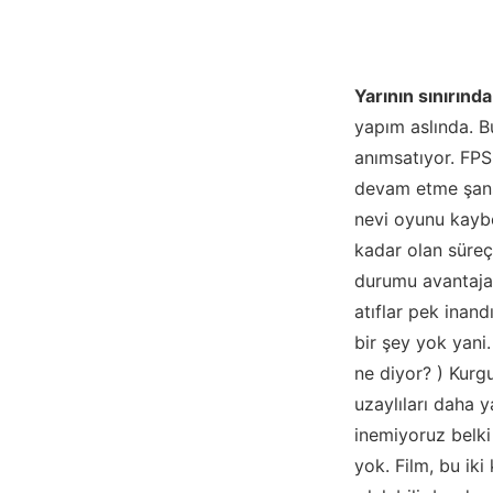
Yarının sınırında
yapım aslında. B
anımsatıyor. FPS
devam etme şansı
nevi oyunu kayb
kadar olan süreç
durumu avantaja 
atıflar pek inan
bir şey yok yan
ne diyor? ) Kurg
uzaylıları daha 
inemiyoruz belk
yok. Film, bu iki