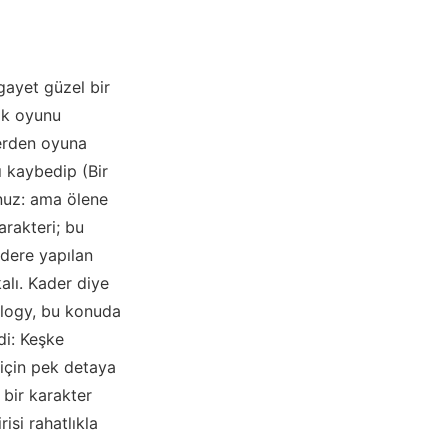
gayet güzel bir
ok oyunu
yerden oyuna
ı kaybedip (Bir
nuz: ama ölene
rakteri; bu
dere yapılan
alı. Kader diye
ology, bu konuda
di: Keşke
 için pek detaya
 bir karakter
isi rahatlıkla