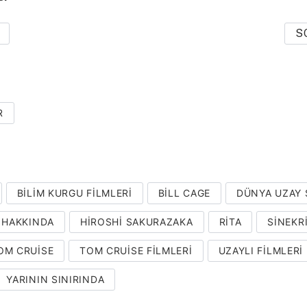
S
R
BILIM KURGU FILMLERI
BILL CAGE
DÜNYA UZAY 
 HAKKINDA
HIROSHI SAKURAZAKA
RITA
SINEKR
OM CRUISE
TOM CRUISE FILMLERI
UZAYLI FILMLERI
YARININ SINIRINDA