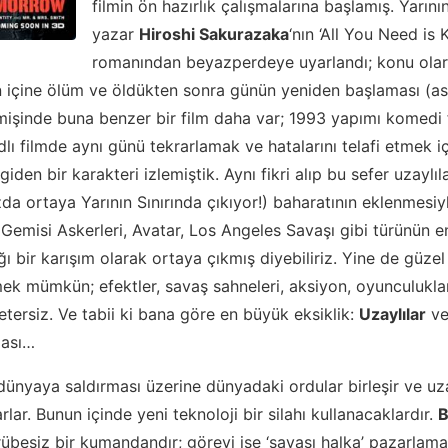
filmin ön hazırlık çalışmalarına başlamış. Yarın
yazar
Hiroshi Sakurazaka
‘nın ‘All You Need is Ki
romanından beyazperdeye uyarlandı; konu olara
n içine ölüm ve öldükten sonra günün yeniden başlaması (a
işinde buna benzer bir film daha var; 1993 yapımı komedi 
lı filmde aynı günü tekrarlamak ve hatalarını telafi etmek i
den bir karakteri izlemiştik. Aynı fikri alıp bu sefer uzaylıl
zda ortaya Yarının Sınırında çıkıyor!) baharatının eklenmesi
 Gemisi Askerleri, Avatar, Los Angeles Savaşı gibi türünün en
ığı bir karışım olarak ortaya çıkmış diyebiliriz. Yine de güzel
k mümkün; efektler, savaş sahneleri, aksiyon, oyunculukla
tersiz. Ve tabii ki bana göre en büyük eksiklik:
Uzaylılar
ve 
ması…
n dünyaya saldırması üzerine dünyadaki ordular birleşir ve uza
ar. Bunun içinde yeni teknoloji bir silahı kullanacaklardır.
B
besiz bir kumandandır; görevi ise ‘savaşı halka’ pazarlamas