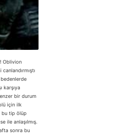
 Oblivion
i canlandırmıştı
ı bedenlerde
ı karşıya
benzer bir durum
ü için ilk
 bu tip ölüp
 ile anlaşılmış.
hafta sonra bu