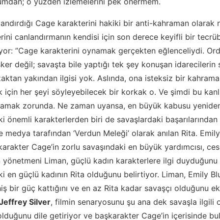
urumdan; o yüzden izlemelerini pek önermem.
andırdığı Cage karakterini hakiki bir anti-kahraman olarak n
erini canlandırmanın kendisi için son derece keyifli bir tecr
liyor: ”Cage karakterini oynamak gerçekten eğlenceliydi. Or
ker değil; savaşta bile yaptığı tek şey konuşan idarecilerin
aktan yakından ilgisi yok. Aslında, ona isteksiz bir kahrama
için her şeyi söyleyebilecek bir korkak o. Ve şimdi bu kan
aşamak zorunda. Ne zaman uyansa, en büyük kabusu yenide
eki önemli karakterlerden biri de savaşlardaki başarılarında
e medya tarafından ‘Verdun Meleği’ olarak anılan Rita. Emily
şkarakter Cage’in zorlu savaşındaki en büyük yardımcısı, ces
 yönetmeni Liman, güçlü kadın karakterlere ilgi duyduğunu
ki en güçlü kadının Rita olduğunu belirtiyor. Liman, Emily Bl
ş bir güç kattığını ve en az Rita kadar savaşçı olduğunu ekl
Jeffrey Silver
, filmin senaryosunu şu ana dek savaşla ilgili
 olduğunu dile getiriyor ve başkarakter Cage’in içerisinde 