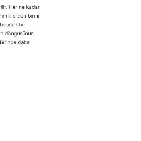
lir. Her ne kadar
imiklerden birini
terasan bir
aman döngüsünün
eferinde daha