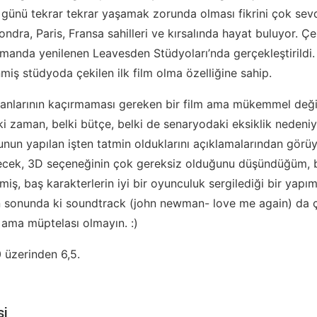
günü tekrar tekrar yaşamak zorunda olması fikrini çok sevdiğ
ondra, Paris, Fransa sahilleri ve kırsalında hayat buluyor. Ç
amanda yenilenen Leavesden Stüdyoları’nda gerçekleştirildi.
iş stüdyoda çekilen ilk film olma özelliğine sahip.
anlarının kaçırmaması gereken bir film ama mükemmel değil:
lki zaman, belki bütçe, belki de senaryodaki eksiklik nedeniy
nun yapılan işten tatmin olduklarını açıklamalarından görü
lecek, 3D seçeneğinin çok gereksiz olduğunu düşündüğüm, b
miş, baş karakterlerin iyi bir oyunculuk sergilediği bir yapı
n sonunda ki soundtrack (john newman- love me again) da ç
 ama müptelası olmayın. :)
 üzerinden 6,5.
si