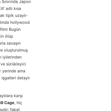
ın Sınırında Japon
ll’ adlı kısa
k tipik uzaylı-
slında hollywood
filmi Bugün
çin ölüp
arla savaşın
yle oluşturulmuş
 iyilerinden
 ve sürükleyici
r yerinde ama
işgalleri detaylı
ylılara karşı
ill Cage
, hiç
ıdır: fakat