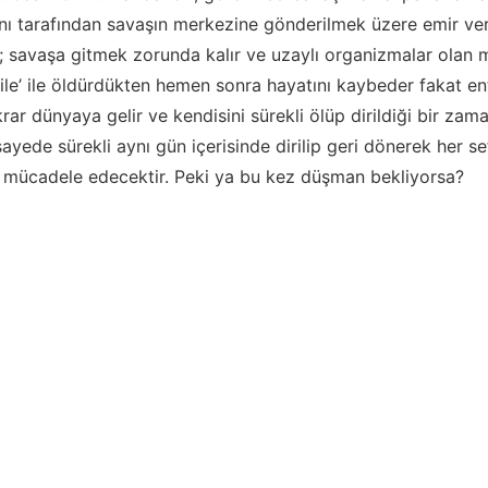
 tarafından savaşın merkezine gönderilmek üzere emir veri
 savaşa gitmek zorunda kalır ve uzaylı organizmalar olan m
e ile’ ile öldürdükten hemen sonra hayatını kaybeder fakat en
ekrar dünyaya gelir ve kendisini sürekli ölüp dirildiği bir z
sayede sürekli aynı gün içerisinde dirilip geri dönerek her s
e mücadele edecektir. Peki ya bu kez düşman bekliyorsa?