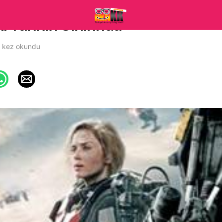
k: Yarının Sınırında
 kez okundu