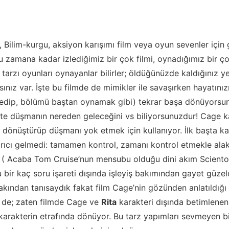
, Bilim-kurgu, aksiyon karışımı film veya oyun sevenler için 
u zamana kadar izlediğimiz bir çok filmi, oynadığımız bir ç
 tarzı oyunları oynayanlar bilirler; öldüğünüzde kaldığınız 
nız var. İşte bu filmde de mimikler ile savaşırken hayatınız
edip, bölümü baştan oynamak gibi) tekrar başa dönüyorsu
te düşmanın nereden geleceğini vs biliyorsunuzdur! Cage ka
dönüştürüp düşmanı yok etmek için kullanıyor. İlk başta ka
dırıcı gelmedi: tamamen kontrol, zamanı kontrol etmekle alak
i. ( Acaba Tom Cruise’nun mensubu olduğu dini akım Scient
u bir kaç soru işareti dışında işleyiş bakımından gayet güzel
yakından tanısaydık fakat film Cage’nin gözünden anlatıldığı
i de; zaten filmde Cage ve
Rita
karakteri dışında betimlenen
 karakterin etrafında dönüyor. Bu tarz yapımları sevmeyen bir