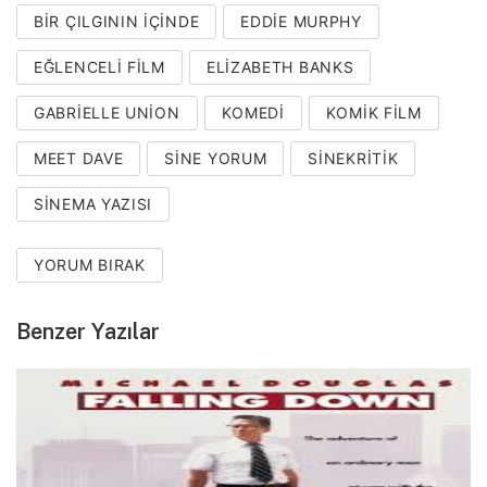
BIR ÇILGININ IÇINDE
EDDIE MURPHY
EĞLENCELI FILM
ELIZABETH BANKS
GABRIELLE UNION
KOMEDI
KOMIK FILM
MEET DAVE
SINE YORUM
SINEKRITIK
SINEMA YAZISI
YORUM BIRAK
Benzer Yazılar