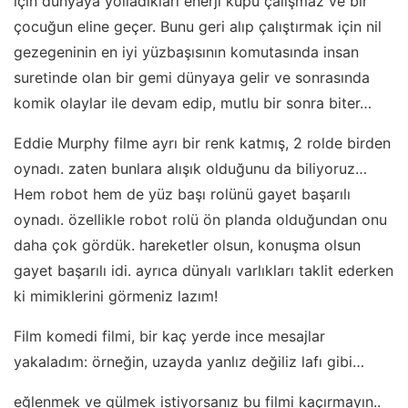
için dünyaya yolladıkları enerji küpü çalışmaz ve bir
çocuğun eline geçer. Bunu geri alıp çalıştırmak için nil
gezegeninin en iyi yüzbaşısının komutasında insan
suretinde olan bir gemi dünyaya gelir ve sonrasında
komik olaylar ile devam edip, mutlu bir sonra biter…
Eddie Murphy filme ayrı bir renk katmış, 2 rolde birden
oynadı. zaten bunlara alışık olduğunu da biliyoruz…
Hem robot hem de yüz başı rolünü gayet başarılı
oynadı. özellikle robot rolü ön planda olduğundan onu
daha çok gördük. hareketler olsun, konuşma olsun
gayet başarılı idi. ayrıca dünyalı varlıkları taklit ederken
ki mimiklerini görmeniz lazım!
Film komedi filmi, bir kaç yerde ince mesajlar
yakaladım: örneğin, uzayda yanlız değiliz lafı gibi…
eğlenmek ve gülmek istiyorsanız bu filmi kaçırmayın..