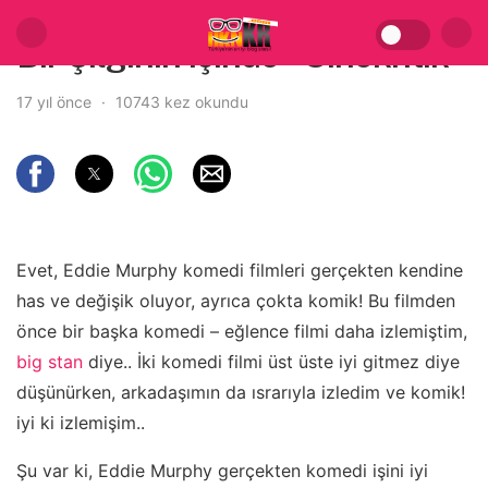
Bir Çılgının içinde – Sinekritik
17 yıl önce
10743 kez okundu
Evet, Eddie Murphy komedi filmleri gerçekten kendine
has ve değişik oluyor, ayrıca çokta komik! Bu filmden
önce bir başka komedi – eğlence filmi daha izlemiştim,
big stan
diye.. İki komedi filmi üst üste iyi gitmez diye
düşünürken, arkadaşımın da ısrarıyla izledim ve komik!
iyi ki izlemişim..
Şu var ki, Eddie Murphy gerçekten komedi işini iyi