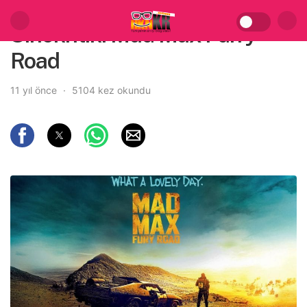
Sinekritik: Mad Max Furry
Road
11 yıl önce
5104 kez okundu