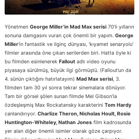
Yönetmen
George Miller’in Mad Max serisi
70’li yılların
sonuna damgasını vuran çok önemli bir yapım.
George
Miller
‘in fantastik ve ilginç dünyası, ‘kıyamet senaryolu’
filmler arasında öne çıkan serilerden biri. Hatta öyle ki
bu filmden esinlenerek
Fallout
adlı video oyunu
piyasaya sürülmüş, büyük ilgi görmüştü. (Fallout’un da
4. sünün çıktığını hatırlatayım)
Mad Max serisi
, 3.
filmden tam 30 yıl sonra tekrar sinemalara dönüyor.
Tam bir görsel şölen sunan filmde Mel Gibson’la
özdeşleşmiş Max Rockatansky karakterini
Tom Hardy
canlandırıyor.
Charlize Theron, Nicholas Hoult, Rosie
Huntington-Whiteley, Nathan Jones
film kadrosunda
yer alan diğer önemli isimler olarak göze çarpıyor.