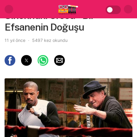
Sinekritik: Creed – Bir
Efsanenin Doğuşu
11 yıl önce
5497 kez okundu