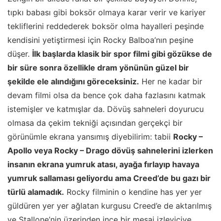
tıpkı babası gibi boksör olmaya karar verir ve kariyer
tekliflerini reddederek boksör olma hayalleri peşinde
kendisini yetiştirmesi için Rocky Balboa’nın peşine
düşer.
İlk başlarda klasik bir spor filmi gibi gözükse de
bir süre sonra özellikle dram yönünün güzel bir
şekilde ele alındığını göreceksiniz.
Her ne kadar bir
devam filmi olsa da bence çok daha fazlasını katmak
istemişler ve katmışlar da. Dövüş sahneleri doyurucu
olmasa da çekim tekniği açısından gerçekçi bir
görünümle ekrana yansımış diyebilirim: tabii
Rocky –
Apollo veya Rocky – Drago dövüş sahnelerini izlerken
insanın ekrana yumruk atası, ayağa fırlayıp havaya
yumruk sallaması geliyordu ama Creed’de bu gazı bir
türlü alamadık.
Rocky filminin o kendine has yer yer
güldüren yer yer ağlatan kurgusu Creed’e de aktarılmış
ve Stallone’nin üzerinden ince bir mesaj izleyiciye