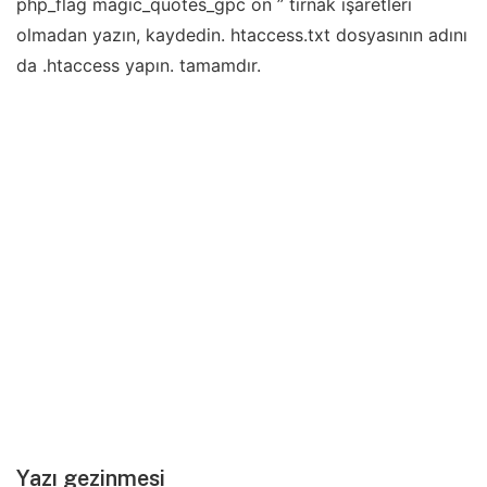
php_flag magic_quotes_gpc on ” tırnak işaretleri
olmadan yazın, kaydedin. htaccess.txt dosyasının adını
da .htaccess yapın. tamamdır.
Yazı gezinmesi