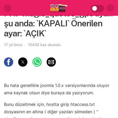
PHP magic_quotes_gpc ayarı
şu anda: `KAPALI` Önerilen
ayar: `AÇIK`
17 yıl önce
10430 kez okundu
Bu hata genellikle joomla 1.0.x versiyonlarında oluyor
ama kaynak olsun diye buraya da yazıyorum.
Bunu düzeltmek için, hostta girip htaccess.txt
dosyasının en altına ( diğer yazıları silmeden ) “