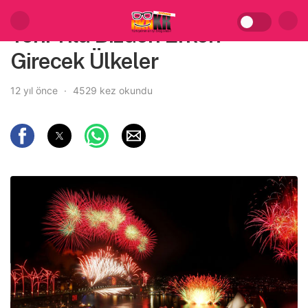
Yeni Yıla Bizden Erken
Girecek Ülkeler
12 yıl önce
4529 kez okundu