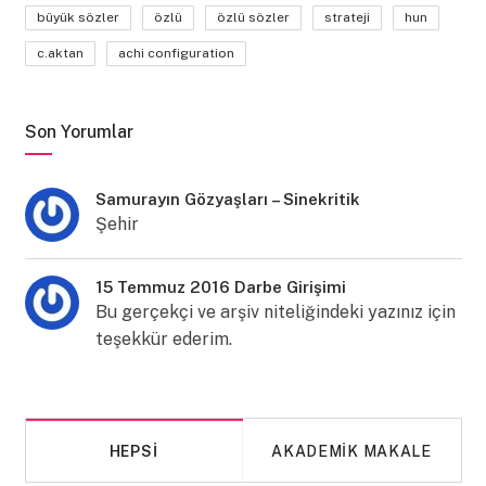
büyük sözler
özlü
özlü sözler
strateji
hun
c.aktan
achi configuration
Son Yorumlar
Samurayın Gözyaşları – Sinekritik
Şehir
15 Temmuz 2016 Darbe Girişimi
Bu gerçekçi ve arşiv niteliğindeki yazınız için
teşekkür ederim.
HEPSI
AKADEMIK MAKALE