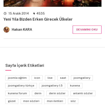
15 Aralık 2014
4535
Yeni Yıla Bizden Erken Girecek Ülkeler
Hakan KARA
DEVAMINI OKU
Sayfa İçerik Etiketleri
joomla eğitim
icon
lise
saat
joomgallery
joomgallery türkçe
joomgallery 1.5
kunena
kunena forum
derin
derin sözler
anlamlı sözler
güzel
msn sözleri
msn iletileri
söz