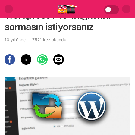
Wordpress FTP bilgilerini
sormasın istiyorsanız
10 yıl önce
7521 kez okundu