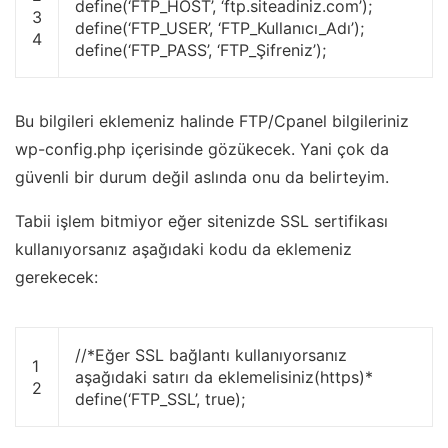
define
(
‘FTP_HOST’
,
‘ftp.siteadiniz.com’
)
;
3
define
(
‘FTP_USER’
,
‘FTP_Kullanıcı_Adı’
)
;
4
define
(
‘FTP_PASS’
,
‘FTP_Şifreniz’
)
;
Bu bilgileri eklemeniz halinde FTP/Cpanel bilgileriniz
wp-config.php içerisinde gözükecek. Yani çok da
güvenli bir durum değil aslında onu da belirteyim.
Tabii işlem bitmiyor eğer sitenizde SSL sertifikası
kullanıyorsanız aşağıdaki kodu da eklemeniz
gerekecek:
//*Eğer SSL bağlantı kullanıyorsanız
1
aşağıdaki satırı da eklemelisiniz(https)*
2
define
(
‘FTP_SSL’
,
true
)
;