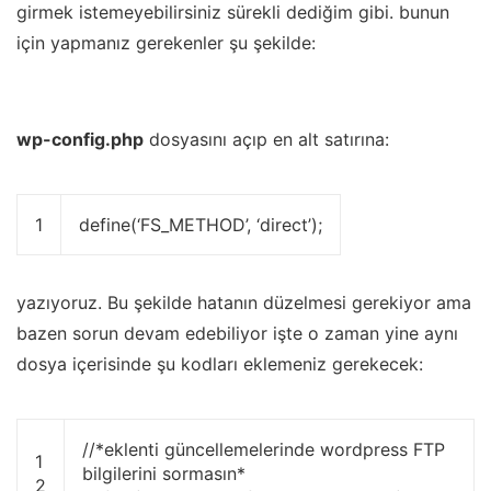
girmek istemeyebilirsiniz sürekli dediğim gibi. bunun
için yapmanız gerekenler şu şekilde:
wp-config.php
dosyasını açıp en alt satırına:
1
define
(
‘FS_METHOD’
,
‘direct’
)
;
yazıyoruz. Bu şekilde hatanın düzelmesi gerekiyor ama
bazen sorun devam edebiliyor işte o zaman yine aynı
dosya içerisinde şu kodları eklemeniz gerekecek:
//*eklenti güncellemelerinde wordpress FTP
1
bilgilerini sormasın*
2