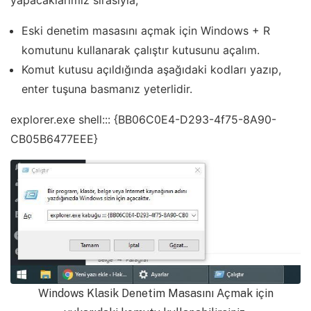
Eski denetim masasını açmak için Windows + R
komutunu kullanarak çalıştır kutusunu açalım.
Komut kutusu açıldığında aşağıdaki kodları yazıp,
enter tuşuna basmanız yeterlidir.
explorer.exe shell::: {BB06C0E4-D293-4f75-8A90-
CB05B6477EEE}
Windows Klasik Denetim Masasını Açmak için