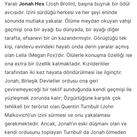
Yaralı
Jonah Hex
(Josh Brolin), başına buyruk bir ödül
avcısıdır. İzini sürdüğü herkesi ve her şeyi eninde
sonunda mutlaka yakalar. Ölüme meydan okuyan vahşi
geçmişi ona bir ayağı bu dünyada, bir ayağı diğer
tarafta, efsanevi bir ün kazandırmıştır. Görüştüğü tek
kişi, randevu evindeki hayatı onda derin yaralar açmış
olan Leila (Megan Fox)’dır. Ölülerle konuşma özelliği ise
ona extra bir özellik katmaktadır. Kızılderililer
tarafından iki kez hayata döndürülmesi ise ilginçtir.
Jonah, Birleşik Devletler ordusu ona geri
çeviremeyeceği bir teklif sunduğunda kendi geçmişi ile
yüzleşmek zorunda kalır; Özgürlüğüne karşılık çok
tehlikeli bir terörist olan Quentin Turnbull (John
Malkovich)’un izini sürmesi ve onu yakalaması
gerekmektedir. Ancak, Jonah’ın eski düşmanı olan ve
kendi ordusunu toplayan Turnbull da Jonah ölmeden