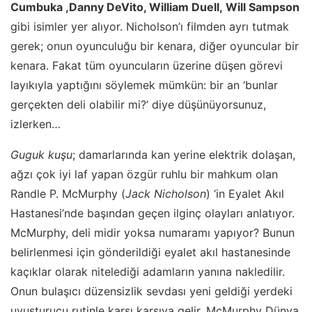
Cumbuka ,Danny DeVito, William Duell, Will Sampson
gibi isimler yer alıyor. Nicholson’ı filmden ayrı tutmak
gerek; onun oyunculuğu bir kenara, diğer oyuncular bir
kenara. Fakat tüm oyuncuların üzerine düşen görevi
layıkıyla yaptığını söylemek mümkün: bir an ‘bunlar
gerçekten deli olabilir mi?’ diye düşünüyorsunuz,
izlerken…
Guguk kuşu
; damarlarında kan yerine elektrik dolaşan,
ağzı çok iyi laf yapan özgür ruhlu bir mahkum olan
Randle P. McMurphy (
Jack Nicholson
) ‘in Eyalet Akıl
Hastanesi’nde başından geçen ilginç olayları anlatıyor.
McMurphy, deli midir yoksa numaramı yapıyor? Bunun
belirlenmesi için gönderildiği eyalet akıl hastanesinde
kaçıklar olarak nitelediği adamların yanına nakledilir.
Onun bulaşıcı düzensizlik sevdası yeni geldiği yerdeki
uyuşturucu rutinle karşı karşıya gelir. McMurphy Dünya