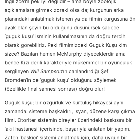
İngilizce’m pek iyi değildir – ama böyle zoolojik
açıklamalara girmek zoraki olsa da; kurgunun arka
planındaki anlatılmak istenen ya da filmin kurgusuna ön
ayak olan şeyin bu olduğunu düşünürsek sadece
‘guguk kuşu’ isminin kullanılmasının da doğru tercih
olarak görebiliriz. Peki filmimizdeki Guguk Kuşu kim
sizce? Bazıları hemen McMurphy diyeceklerdir ama
bence Kızılderili karakteriyle mükemmel bir oyunculuk
sergileyen
Will Sampson
‘ın canlandırdığı Şef
Bromden’in de ‘guguk kuşu’ olduğunu söylemek
(özellikle final sahnesi sonrası) doğru olur!
Guguk kuşu
; bir özgürlük ve kurtuluş hikayesi aynı
zamanda: sisteme başkaldırı, isyan, düzene karşı çıkma
filmi. Otoriter sistemin bireyler üzerindeki baskısını bir
‘akıl hastanesi’ içerisinde, başarıyla anlatan bir yapım.
Zaten ‘baskıcı’ sistemi anlatmak için, daha uygun bir