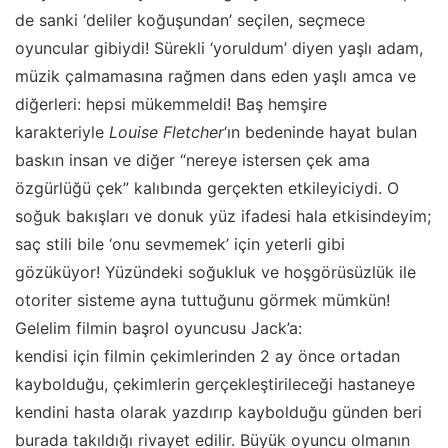
de sanki ‘deliler koğuşundan’ seçilen, seçmece
oyuncular gibiydi! Sürekli ‘yoruldum’ diyen yaşlı adam,
müzik çalmamasına rağmen dans eden yaşlı amca ve
diğerleri: hepsi mükemmeldi! Baş hemşire
karakteriyle
Louise Fletcher
‘ın bedeninde hayat bulan
baskın insan ve diğer “nereye istersen çek ama
özgürlüğü çek” kalıbında gerçekten etkileyiciydi. O
soğuk bakışları ve donuk yüz ifadesi hala etkisindeyim;
saç stili bile ‘onu sevmemek’ için yeterli gibi
gözüküyor! Yüzündeki soğukluk ve hoşgörüsüzlük ile
otoriter sisteme ayna tuttuğunu görmek mümkün!
Gelelim filmin başrol oyuncusu Jack’a:
kendisi için filmin çekimlerinden 2 ay önce ortadan
kaybolduğu, çekimlerin gerçekleştirileceği hastaneye
kendini hasta olarak yazdırıp kaybolduğu günden beri
burada takıldığı rivayet edilir. Büyük oyuncu olmanın