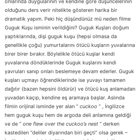
onlarında duygularının ve kendine göre düşüncelerinin
olduğunu ders verir nitelikte gösteren harika bir
dramatik yapım. Peki hiç düşündünüz mü neden filme
Guguk Kuşu isminin verildiğini? Guguk Kuşları doğum
yaptıklarında, dişi guguk kuşu (hepsi olmasa da
genellikle çoğu) yumurtalarını ötücü kuşların yuvalarına
birer birer bırakır. Böylelikle ötücü kuşlar kendi
yuvalarına döndüklerinde Guguk kuşlarını kendi
yavruları sanıp onları beslemeye devam ederler. Guguk
kuşları uçmayı öğrendiklerinde ise yuvayı tamamen
dağıtır (bazen hepsini öldürür) ve ötücü kuş anlamadan
yuvadan kaçıp, kendine eş aramaya başlar. Aslında
filmin orijinal isminde yer alan ”
cuckoo
” , İngilizce
hem guguk kuşu hem de argoda deli anlamına geldiği
ve de ”
one flew over the cuckoo’s nest
” derken
kastedilen “deliler diyarından biri geçti” olsa gerek –