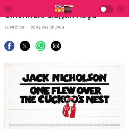
Sinekritik: Guguk Kuşu
12 yıl önce
9842 kez okundu