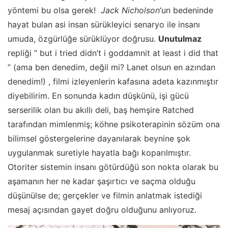
yöntemi bu olsa gerek!
Jack Nicholson
‘un bedeninde
hayat bulan asi insan sürükleyici senaryo ile insanı
umuda, özgürlüğe sürüklüyor doğrusu.
Unutulmaz
repliği ” but i tried didn’t i goddamnit at least i did that
” (ama ben denedim, değil mi? Lanet olsun en azından
denedim!) , filmi izleyenlerin kafasına adeta kazınmıştır
diyebilirim. En sonunda kadın düşkünü, işi gücü
serserilik olan bu akıllı deli, baş hemşire Ratched
tarafından mimlenmiş; köhne psikoterapinin sözüm ona
bilimsel göstergelerine dayanılarak beynine şok
uygulanmak suretiyle hayatla bağı koparılmıştır.
Otoriter sistemin insanı götürdüğü son nokta olarak bu
aşamanın her ne kadar şaşırtıcı ve saçma olduğu
düşünülse de; gerçekler ve filmin anlatmak istediği
mesaj açısından gayet doğru olduğunu anlıyoruz.