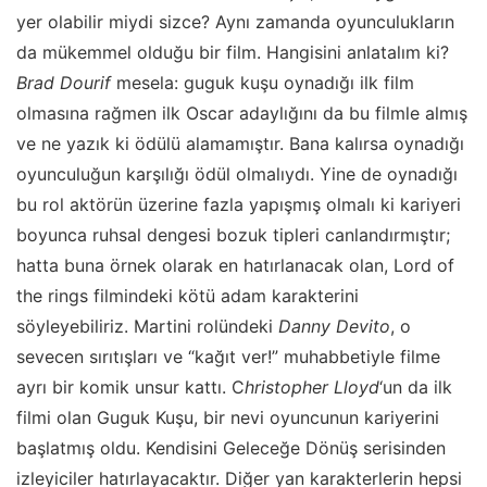
yer olabilir miydi sizce? Aynı zamanda oyunculukların
da mükemmel olduğu bir film. Hangisini anlatalım ki?
Brad Dourif
mesela: guguk kuşu oynadığı ilk film
olmasına rağmen ilk Oscar adaylığını da bu filmle almış
ve ne yazık ki ödülü alamamıştır. Bana kalırsa oynadığı
oyunculuğun karşılığı ödül olmalıydı. Yine de oynadığı
bu rol aktörün üzerine fazla yapışmış olmalı ki kariyeri
boyunca ruhsal dengesi bozuk tipleri canlandırmıştır;
hatta buna örnek olarak en hatırlanacak olan, Lord of
the rings filmindeki kötü adam karakterini
söyleyebiliriz. Martini rolündeki
Danny Devito
, o
sevecen sırıtışları ve “kağıt ver!” muhabbetiyle filme
ayrı bir komik unsur kattı. C
hristopher Lloyd
‘un da ilk
filmi olan Guguk Kuşu, bir nevi oyuncunun kariyerini
başlatmış oldu. Kendisini Geleceğe Dönüş serisinden
izleyiciler hatırlayacaktır. Diğer yan karakterlerin hepsi