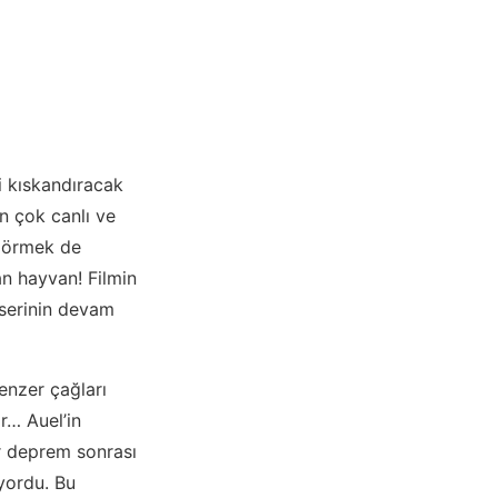
i kıskandıracak
n çok canlı ve
 görmek de
an hayvan! Filmin
 serinin devam
enzer çağları
r… Auel’in
r deprem sonrası
ıyordu. Bu