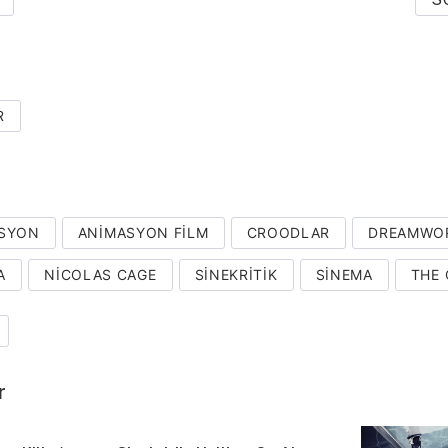
R
SYON
ANIMASYON FILM
CROODLAR
DREAMWO
A
NICOLAS CAGE
SINEKRITIK
SINEMA
THE
r