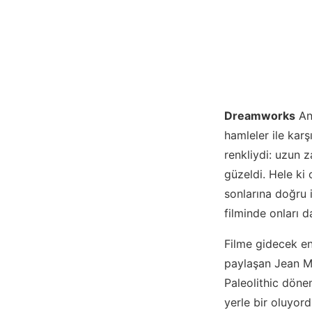
Dreamworks
Ani
hamleler ile kar
renkliydi: uzun 
güzeldi. Hele ki 
sonlarına doğru 
filminde onları 
Filme gidecek en
paylaşan Jean M. 
Paleolithic döne
yerle bir oluyord