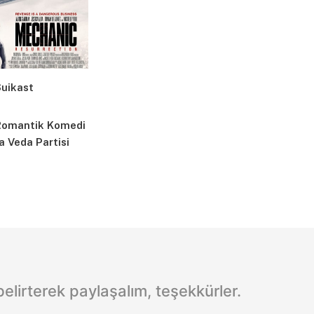
Suikast
 Romantik Komedi
a Veda Partisi
lirterek paylaşalım, teşekkürler.