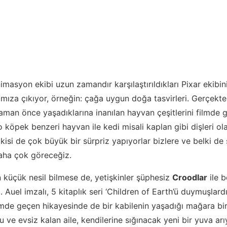
masyon ekibi uzun zamandır karşılaştırıldıkları Pixar ekibin
şımıza çıkıyor, örneğin: çağa uygun doğa tasvirleri. Gerçekte
zaman önce yaşadıklarına inanılan hayvan çeşitlerini filmde
o köpek benzeri hayvan ile kedi misali kaplan gibi dişleri ol
ikisi de çok büyük bir sürpriz yapıyorlar bizlere ve belki de
daha çok göreceğiz.
 küçük nesil bilmese de, yetişkinler şüphesiz
Croodlar
ile b
Auel imzalı, 5 kitaplık seri ‘Children of Earth’ü duymuşlardı
mde geçen hikayesinde de bir kabilenin yaşadığı mağara bi
u ve evsiz kalan aile, kendilerine sığınacak yeni bir yuva ar