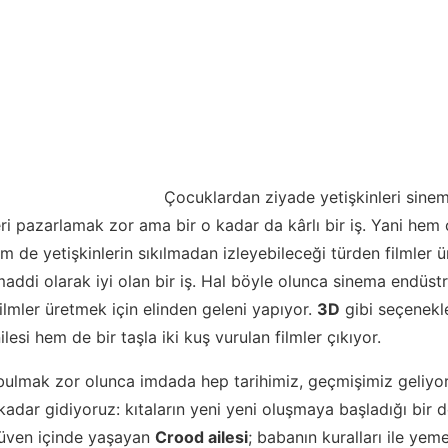
Çocuklardan ziyade yetişkinleri sine
ri pazarlamak zor ama bir o kadar da kârlı bir iş. Yani hem 
em de yetişkinlerin sıkılmadan izleyebileceği türden filmler 
addi olarak iyi olan bir iş. Hal böyle olunca sinema endüstri
filmler üretmek için elinden geleni yapıyor.
3D
gibi seçenekle
lesi hem de bir taşla iki kuş vurulan filmler çıkıyor.
ulmak zor olunca imdada hep tarihimiz, geçmişimiz geliyor
adar gidiyoruz: kıtaların yeni yeni oluşmaya başladığı bir
üven içinde yaşayan
Crood ailesi
; babanın kuralları ile ye