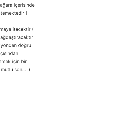
mağara içerisinde
stemektedir (
maya itecektir (
ağdaştıracaktır
u yönden doğru
açısından
mek için bir
e mutlu son… :)