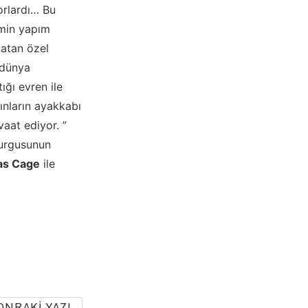
yorlardı… Bu
lmin yapım
latan özel
 dünya
ığı evren ile
ınların ayakkabı
vaat ediyor. ”
vurgusunun
as Cage
ile
ONRAKI YAZI