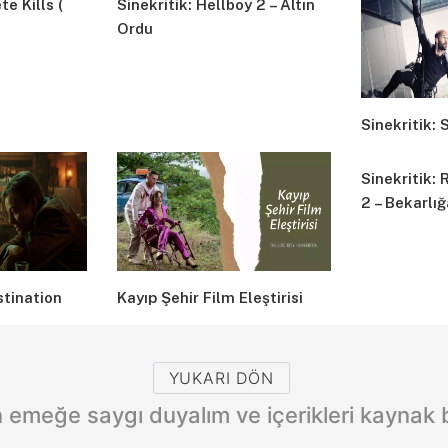
e Kills (
Sinekritik: Hellboy 2 – Altın
Ordu
Sinekritik: 
Sinekritik:
2 – Bekarlığ
stination
Kayıp Şehir Film Eleştirisi
YUKARI DÖN
emeğe saygı duyalım ve içerikleri kaynak be