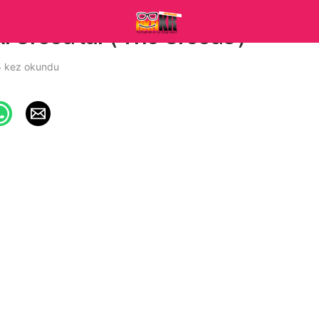
k: Crood’lar ( The Croods )
 kez okundu