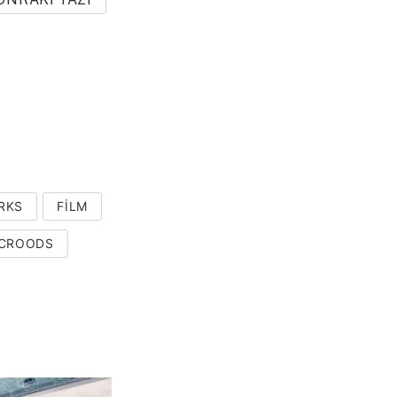
RKS
FILM
 CROODS