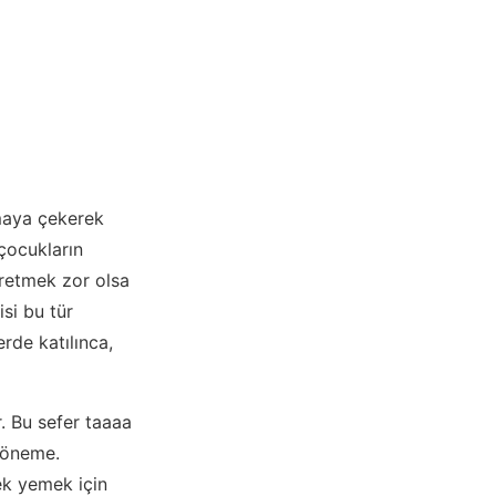
maya çekerek
çocukların
üretmek zor olsa
si bu tür
rde katılınca,
. Bu sefer taaaa
 döneme.
mek yemek için