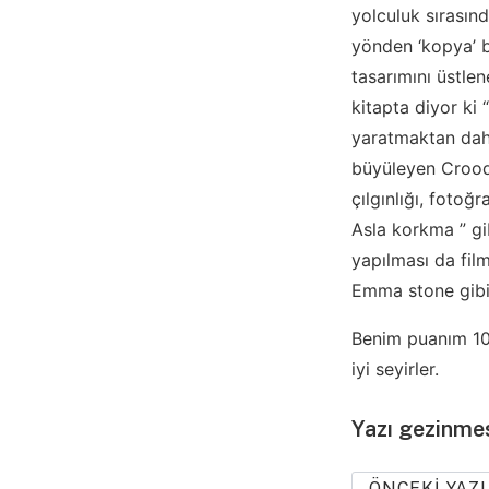
yolculuk sırasınd
yönden ‘kopya’ b
tasarımını üstle
kitapta diyor ki 
yaratmaktan daha
büyüleyen Crood’
çılgınlığı, fotoğ
Asla korkma ” gi
yapılması da fil
Emma stone gibi 
Benim puanım 10
iyi seyirler.
Yazı gezinme
ÖNCEKI YAZI