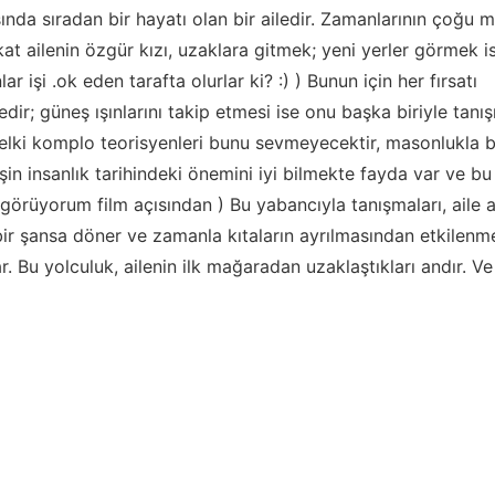
ında sıradan bir hayatı olan bir ailedir. Zamanlarının çoğu 
at ailenin özgür kızı, uzaklara gitmek; yeni yerler görmek i
r işi .ok eden tarafta olurlar ki? :) ) Bunun için her fırsatı
ir; güneş ışınlarını takip etmesi ise onu başka biriyle tanış
lki komplo teorisyenleri bunu sevmeyecektir, masonlukla b
n insanlık tarihindeki önemini iyi bilmekte fayda var ve b
 görüyorum film açısından ) Bu yabancıyla tanışmaları, aile 
r şansa döner ve zamanla kıtaların ayrılmasından etkilenme
r. Bu yolculuk, ailenin ilk mağaradan uzaklaştıkları andır. V