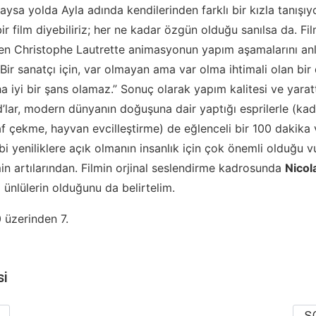
aysa yolda Ayla adında kendilerinden farklı bir kızla tanışı
ir film diyebiliriz; her ne kadar özgün olduğu sanılsa da. Fi
nen Christophe Lautrette animasyonun yapım aşamalarını an
“Bir sanatçı için, var olmayan ama var olma ihtimali olan bir
 iyi bir şans olamaz.” Sonuç olarak yapım kalitesi ve yaratt
lar, modern dünyanın doğuşuna dair yaptığı esprilerle (kad
raf çekme, hayvan evcilleştirme) de eğlenceli bir 100 dakika 
bi yeniliklere açık olmanın insanlık için çok önemli olduğu 
min artılarından. Filmin orjinal seslendirme kadrosunda
Nicol
ünlülerin olduğunu da belirtelim.
 üzerinden 7.
si
S