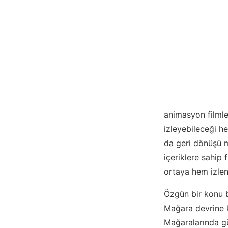
animasyon filmle
izleyebileceği h
da geri dönüşü m
içeriklere sahip 
ortaya hem izleni
Özgün bir konu b
Mağara devrine k
Mağaralarında g