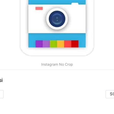
Instagram No Crop
si
S