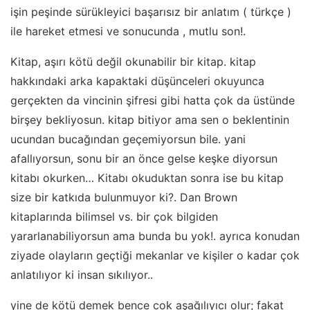
işin peşinde sürükleyici başarısız bir anlatım ( türkçe )
ile hareket etmesi ve sonucunda , mutlu son!.
Kitap, aşırı kötü değil okunabilir bir kitap. kitap
hakkındaki arka kapaktaki düşünceleri okuyunca
gerçekten da vincinin şifresi gibi hatta çok da üstünde
birşey bekliyosun. kitap bitiyor ama sen o beklentinin
ucundan bucağından geçemiyorsun bile. yani
afallıyorsun, sonu bir an önce gelse keşke diyorsun
kitabı okurken… Kitabı okuduktan sonra ise bu kitap
size bir katkıda bulunmuyor ki?. Dan Brown
kitaplarında bilimsel vs. bir çok bilgiden
yararlanabiliyorsun ama bunda bu yok!. ayrıca konudan
ziyade olayların geçtiği mekanlar ve kişiler o kadar çok
anlatılıyor ki insan sıkılıyor..
yine de kötü demek bence cok aşağılıyıcı olur; fakat