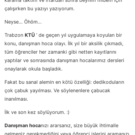
kafama taktım ve iftardan sonra beynim midem için
çalışırken bu yazıyı yazıyorum.
Neyse… Öhöm…
Trabzon
KTÜ
‘ de geçen yıl uygulamaya koyulan bir
konu, danışman hoca olayı. İlk yıl bir aksilik çıkmadı,
tüm öğrenciler her zamanki gibi netten kayıtlarını
yaptılar ve sonrasında danışman hocalarımız dersleri
onaylarak okula başladık.
Fakat bu sanal alemin en kötü özelliği: dedikoduların
çok çabuk yayılması. Ve söylenenlere çabucak
inanılması.
İlk ve son kez söylüyorum. :)
Danışman hoca
nızı ararsanız, size büyük ihtimalle
gelmeniz gerekmediğini veya öğrenci işlerini aramanızı