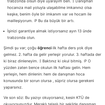
trabzonda olsun diye uyarayım ben. :) Danışman
hocanıza mail yoluyla ulaşabilme imkanınız olsa
keşke, benim öyle bir imkanım var ve hocam ile
mailleşiyorum. :P Bu da büyük bir artı.
İşinizi garantiye almak istiyorsanız ayın 13 ünde
trabzonda olun.
Şimdi şu var; çoğu
öğrenci
ilk hafta ders yok diye
gelmez. 2. hafta da gelir yerleşir yorulur. 3. haftada der
ki biraz dinleneyim. :) Baktınız ki okul bitmiş. :P O
yüzden zaten bence okulun ilk haftası gelin. Hem
yerleşin, hem dinlenin: hem de danışman hoca
konusunda bir sorun olursa , süpriz olursa gerekeni
yaparsınız.
Ve son söz: Bu yazıyı okuyorsanız, kesin KTÜ de
okuyorsunuzdur. Meraklı telaşlı bir şekilde danışman