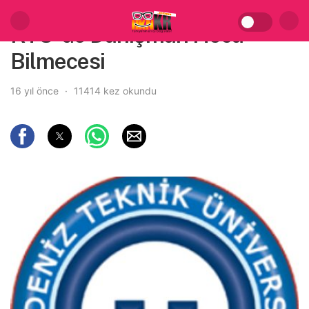
KTÜ’ de Danışman Hoca
Bilmecesi
16 yıl önce
11414 kez okundu