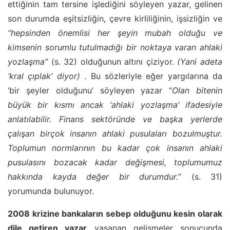
ettiğinin tam tersine işlediğini söyleyen yazar, gelinen
son durumda eşitsizliğin, çevre kirliliğinin, işsizliğin ve
“hepsinden önemlisi her şeyin mubah olduğu ve
kimsenin sorumlu tutulmadığı bir noktaya varan ahlaki
yozlaşma”
(s. 32) olduğunun altını çiziyor.
(Yani adeta
‘kral çıplak’ diyor)
. Bu sözleriyle eğer yargılarına da
‘bir şeyler olduğunu’ söyleyen yazar “
Olan bitenin
büyük bir kısmı ancak ‘ahlaki yozlaşma’ ifadesiyle
anlatılabilir. Finans sektöründe ve başka yerlerde
çalışan birçok insanın ahlaki pusulaları bozulmuştur.
Toplumun normlarının bu kadar çok insanın ahlaki
pusulasını bozacak kadar değişmesi, toplumumuz
hakkında kayda değer bir durumdur.
” (s. 31)
yorumunda bulunuyor.
2008 krizine bankaların sebep olduğunu kesin olarak
dile getiren yazar
yaşanan gelişmeler sonucunda