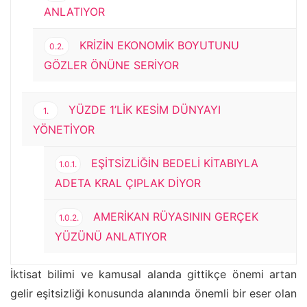
ANLATIYOR
KRİZİN EKONOMİK BOYUTUNU
0.2.
GÖZLER ÖNÜNE SERİYOR
YÜZDE 1’LİK KESİM DÜNYAYI
1.
YÖNETİYOR
EŞİTSİZLİĞİN BEDELİ KİTABIYLA
1.0.1.
ADETA KRAL ÇIPLAK DİYOR
AMERİKAN RÜYASININ GERÇEK
1.0.2.
YÜZÜNÜ ANLATIYOR
İktisat bilimi ve kamusal alanda gittikçe önemi artan
gelir eşitsizliği konusunda alanında önemli bir eser olan