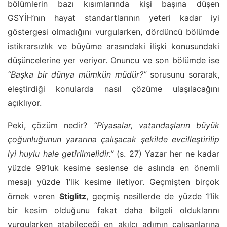
bölümlerin bazı kısımlarında kişi başına düşen
GSYİH’nın hayat standartlarının yeteri kadar iyi
göstergesi olmadığını vurgularken, dördüncü bölümde
istikrarsızlık ve büyüme arasındaki ilişki konusundaki
düşüncelerine yer veriyor. Onuncu ve son bölümde ise
“Başka bir dünya mümkün müdür?”
sorusunu sorarak,
eleştirdiği konularda nasıl çözüme ulaşılacağını
açıklıyor.
Peki, çözüm nedir?
“Piyasalar, vatandaşların büyük
çoğunluğunun yararına çalışacak şekilde evcilleştirilip
iyi huylu hale getirilmelidir.”
(s. 27) Yazar her ne kadar
yüzde 99’luk kesime seslense de aslında en önemli
mesajı yüzde 1’lik kesime iletiyor. Geçmişten birçok
örnek veren
Stiglitz
, geçmiş nesillerde de yüzde 1’lik
bir kesim olduğunu fakat daha bilgeli olduklarını
vurgularken atabileceği en akılcı adımın çalışanlarına