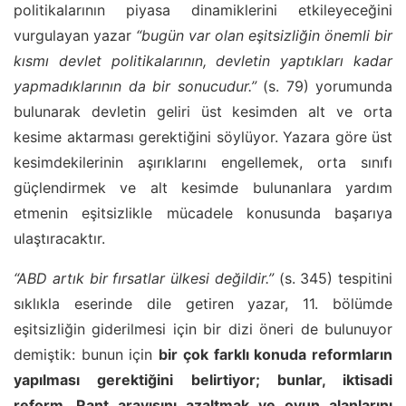
politikalarının piyasa dinamiklerini etkileyeceğini
vurgulayan yazar
“bugün var olan eşitsizliğin önemli bir
kısmı devlet politikalarının, devletin yaptıkları kadar
yapmadıklarının da bir sonucudur.”
(s. 79) yorumunda
bulunarak devletin geliri üst kesimden alt ve orta
kesime aktarması gerektiğini söylüyor. Yazara göre üst
kesimdekilerinin aşırıklarını engellemek, orta sınıfı
güçlendirmek ve alt kesimde bulunanlara yardım
etmenin eşitsizlikle mücadele konusunda başarıya
ulaştıracaktır.
“ABD artık bir fırsatlar ülkesi değildir.”
(s. 345) tespitini
sıklıkla eserinde dile getiren yazar, 11. bölümde
eşitsizliğin giderilmesi için bir dizi öneri de bulunuyor
demiştik: bunun için
bir çok farklı konuda reformların
yapılması gerektiğini belirtiyor; bunlar, iktisadi
reform, Rant arayışını azaltmak ve oyun alanlarını