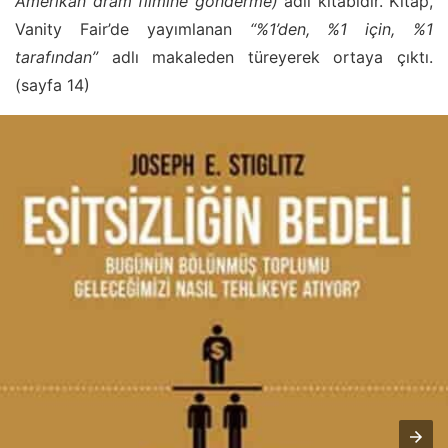
Amerikan dram filmine gönderme)
adlı kitabıdır. Kitap,
Vanity Fair’de yayımlanan
“%1’den, %1 için, %1
tarafından”
adlı makaleden türeyerek ortaya çıktı.
(sayfa 14)