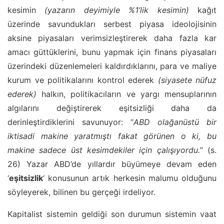
kesimin
(yazarın deyimiyle %1’lik kesimin)
kağıt
üzerinde savundukları serbest piyasa ideolojisinin
aksine piyasaları verimsizleştirerek daha fazla kar
amacı güttüklerini, bunu yapmak için finans piyasaları
üzerindeki düzenlemeleri kaldırdıklarını, para ve maliye
kurum ve politikalarını kontrol ederek
(siyasete nüfuz
ederek)
halkın, politikacıların ve yargı mensuplarının
algılarını değiştirerek eşitsizliği daha da
derinleştirdiklerini savunuyor: “
ABD olağanüstü bir
iktisadi makine yaratmıştı fakat görünen o ki, bu
makine sadece üst kesimdekiler için çalışıyordu.
” (s.
26) Yazar ABD’de yıllardır büyümeye devam eden
‘
eşitsizlik
‘ konusunun artık herkesin malumu olduğunu
söyleyerek, bilinen bu gerçeği irdeliyor.
Kapitalist sistemin geldiği son durumun sistemin vaat