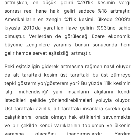
artmışken, en düşük gelirli %20’lik kesimin vergi
sonrası reel hane halkı geliri sadece %18 artmıştır.
Amerikalıların en zengin %1’lik kesimi, ülkede 2009’a
kıyasla 2010’da yaratılan ilave gelirin %93’üne sahip
olmuştur. Verilerden de görüleceği üzere ekonomik
büyüme zenginlere yaramış bunun sonucunda hem
gelir hemde servet eşitsizliği artmıştır.
Peki eşitsizliğin giderek artmasına rağmen nasıl oluyor
da alt taraftaki kesim üst taraftaki bu üst zümreye
tepki göstermiyor/gösteremiyor? Bu yüzde 1’lik kesimin
‘algı mühendisliği’ yani insanların algılarını kendi
istedikleri şekilde yönlendirebilmeleri yoluyla oluyor.
Üst taraftaki azınlık, alt taraftaki insanlara sürekli çok
çalıştıklarını, orada olmayı hak ettiklerini savunmakta
ve bir şekilde kendi varlıklarının toplumun ve ülkenin
yaranına olacağını inandırmışlardır. Yardım