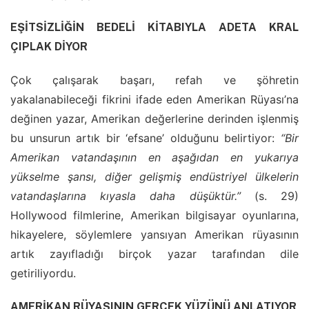
EŞİTSİZLİĞİN BEDELİ KİTABIYLA ADETA KRAL
ÇIPLAK DİYOR
Çok çalışarak başarı, refah ve şöhretin
yakalanabileceği fikrini ifade eden Amerikan Rüyası’na
değinen yazar, Amerikan değerlerine derinden işlenmiş
bu unsurun artık bir ‘efsane’ olduğunu belirtiyor:
“Bir
Amerikan vatandaşının en aşağıdan en yukarıya
yükselme şansı, diğer gelişmiş endüstriyel ülkelerin
vatandaşlarına kıyasla daha düşüktür.”
(s. 29)
Hollywood filmlerine, Amerikan bilgisayar oyunlarına,
hikayelere, söylemlere yansıyan Amerikan rüyasının
artık zayıfladığı birçok yazar tarafından dile
getiriliyordu.
AMERİKAN RÜYASININ GERÇEK YÜZÜNÜ ANLATIYOR