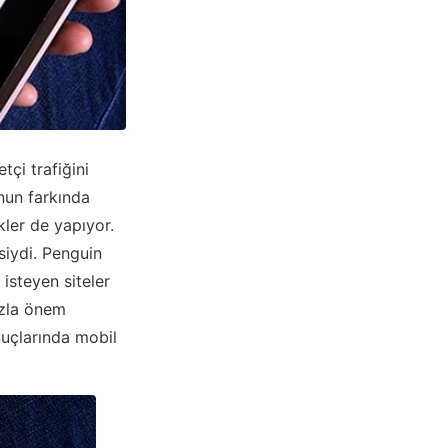
tçi trafiğini
unun farkında
ler de yapıyor.
siydi. Penguin
isteyen siteler
fazla önem
uçlarında mobil