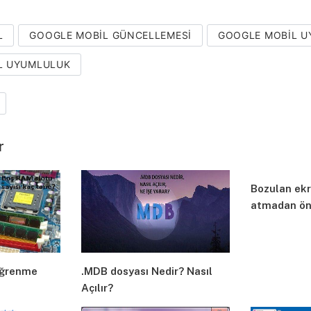
L
GOOGLE MOBIL GÜNCELLEMESI
GOOGLE MOBIL U
L UYUMLULUK
r
Bozulan ekr
atmadan önc
öğrenme
.MDB dosyası Nedir? Nasıl
Açılır?