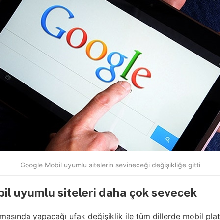
Google Mobil uyumlu sitelerin sevineceği değişikliğe gitti
il uyumlu siteleri daha çok sevecek
tmasında yapacağı ufak değişiklik ile tüm dillerde mobil pl