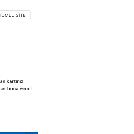
YUMLU SITE
an kartınızı
e fırına verin!