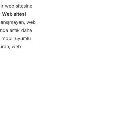
ir web sitesine
.
Web sitesi
 tanışmayan, web
ında artık daha
t mobil uyumlu
duran, web