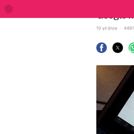
Google m
10 yıl önce
4491