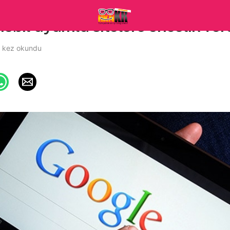
obil uyumlu sitelere öncelik ve
 kez okundu