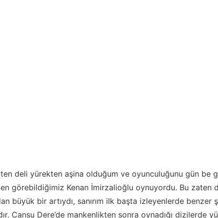
aten deli yürekten aşina olduğum ve oyunculuğunu gün be gü
den görebildiğimiz Kenan İmirzalioğlu oynuyordu. Bu zaten di
an büyük bir artıydı, sanırım ilk başta izleyenlerde benzer ş
ır. Cansu Dere’de mankenlikten sonra oynadığı dizilerde y