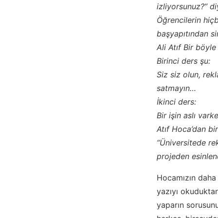
izliyorsunuz?” d
Öğrencilerin hiç
başyapıtından si
Ali Atıf Bir böyl
Birinci ders şu:
Siz siz olun, rek
satmayın…
İkinci ders:
Bir işin aslı var
Atıf Hoca’dan bir
“Üniversitede re
projeden esinlen
Hocamızın daha 
yazıyı okuduktan
yaparın sorusun