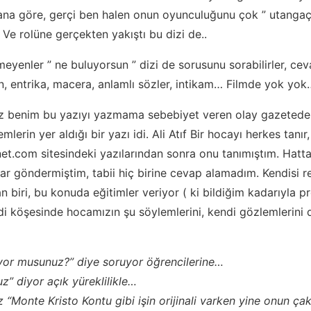
ana göre, gerçi ben halen onun oyunculuğunu çok ” utanga
… Ve rolüne gerçekten yakıştı bu dizi de..
emeyenler ” ne buluyorsun ” dizi de sorusunu sorabilirler, c
, entrika, macera, anlamlı sözler, intikam… Filmde yok yok
ız benim bu yazıyı yazmama sebebiyet veren olay gazeted
lemlerin yer aldığı bir yazı idi. Ali Atıf Bir hocayı herkes tanır
.com sitesindeki yazılarından sonra onu tanımıştım. Hatta
lar göndermiştim, tabii hiç birine cevap alamadım. Kendisi r
biri, bu konuda eğitimler veriyor ( ki bildiğim kadarıyla pro
di köşesinde hocamızın şu söylemlerini, kendi gözlemlerini 
zliyor musunuz?” diye soruyor öğrencilerine…
uz” diyor açık yüreklilikle…
z “Monte Kristo Kontu gibi işin orijinali varken yine onun ça