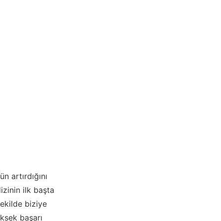
n artırdığını
zinin ilk başta
ekilde biziye
üksek başarı