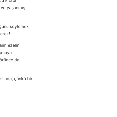
u kitabı
ş ve yaşanmış
duğunu söylemek
erek!.
aim ezelin
açmaya
görünce de
lında, çünkü bir