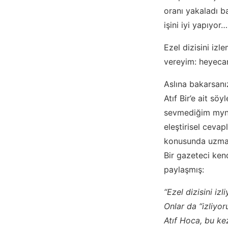
oranı yakaladı b
işini iyi yapıyor
Ezel dizisini izl
vereyim: heyecan
Aslına bakarsan
Atıf Bir’e ait söy
sevmediğim mynet
eleştirisel cevap
konusunda uzman 
Bir gazeteci ken
paylaşmış:
“Ezel dizisini i
Onlar da “izliyor
Atıf Hoca, bu ke