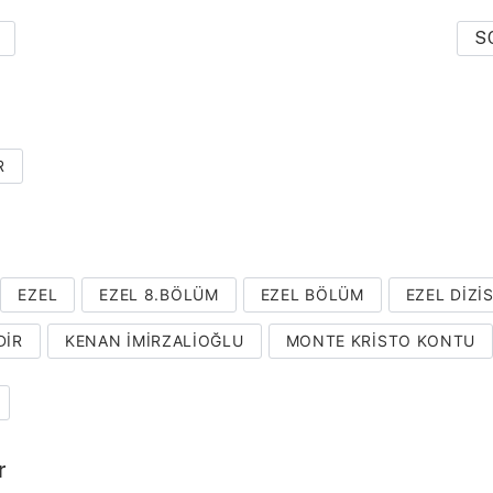
S
R
EZEL
EZEL 8.BÖLÜM
EZEL BÖLÜM
EZEL DIZIS
DIR
KENAN IMIRZALIOĞLU
MONTE KRISTO KONTU
r