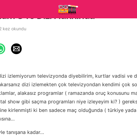
ölüm 8 ve Dizi Hakkında
2 kez okundu
zi izlemiyorum televizyonda diyebilirim, kurtlar vadisi ve d
akarsanız dizi izlemekten çok televizyondan kendimi çok s
eklamlar, alakasız programlar ( ramazanda oruç konusunu m
ntal show gibi saçma programları niye izleyeyim ki? ) gerek
ine kirlenmişti ki ben sadece maç olduğunda ( türkiye yada
ısına…
iyle tanışana kadar…