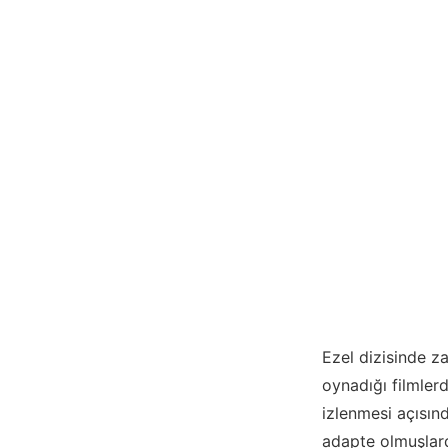
Ezel dizisinde z
oynadığı filmler
izlenmesi açısınd
adapte olmuşlard