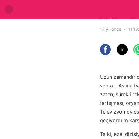
Ezel – B
17 yıl önce
1149
Uzun zamandır di
sonra… Aslına b
zaten; sürekli r
tartışması, orya
Televizyon öyles
geçiyordum karş
Ta ki, ezel dizis