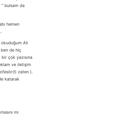
ç ” bulsam da
evabı hemen
…
e okuduğum Ali
, ben de hiç
 bir çok yazısına
eklam ve iletişim
fesör(!) zaten ).
de katarak
kmasını mı