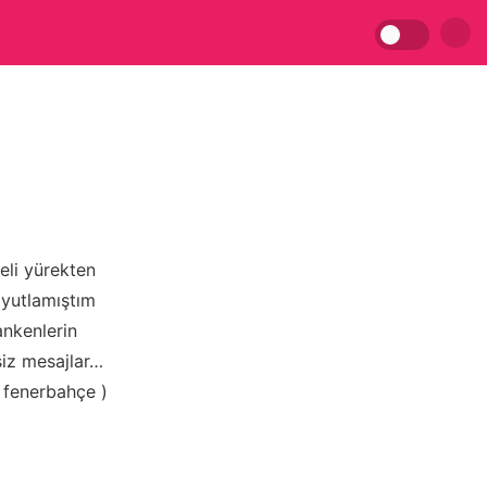
eli yürekten
oyutlamıştım
ankenlerin
siz mesajlar…
 fenerbahçe )