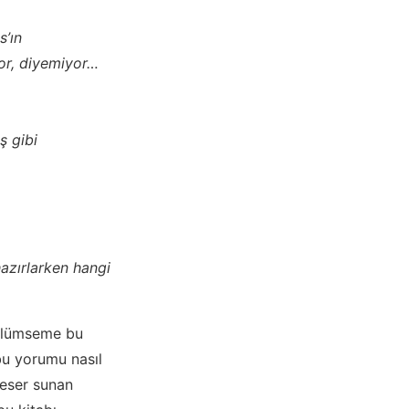
s’ın
or, diyemiyor…
ş gibi
hazırlarken hangi
gülümseme bu
bu yorumu nasıl
eser sunan