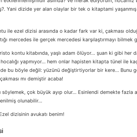
n etkilenmemişmidir aslında? ve merak ediyorum, hocamız b
?. Yani dizide yer alan olaylar bir tek o kitaptami yaşanmı
tu ile ezel dizisi arasında o kadar fark var ki, çakması ol
aptığı mercedes ile gerçek mercedesi karşılaştırmayı bilmek g
risto kontu kitabında, yaşlı adam ölüyor… şuan ki gibi her d
 hocalığı yapmıyor… hem onlar hapisten kitapta tünel ile k
ilmde bu böyle değil: yüzünü değiştirtiyorlar bir kere… Bunu 
n çakması mı demiştir acaba!
söylemek, çok büyük ayıp olur… Esinlendi demekte fazla as
enilmiş olunabilir…
zel dizisinin avukatı benim!
si