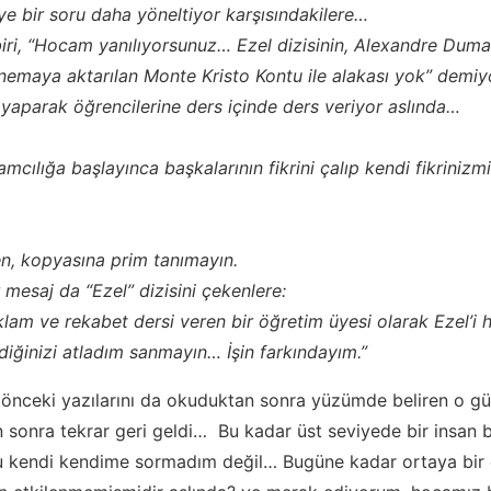
iye bir soru daha yöneltiyor karşısındakilere…
biri, “Hocam yanılıyorsunuz… Ezel dizisinin, Alexandre Duma
nemaya aktarılan Monte Kristo Kontu ile alakası yok” demiy
e yaparak öğrencilerine ders içinde ders veriyor aslında…
lamcılığa başlayınca başkalarının fikrini çalıp kendi fikrinizmi
ken, kopyasına prim tanımayın.
 mesaj da “Ezel” dizisini çekenlere:
klam ve rekabet dersi veren bir öğretim üyesi olarak Ezel’i 
diğinizi atladım sanmayın… İşin farkındayım.”
önceki yazılarını da okuduktan sonra yüzümde beliren o 
 sonra tekrar geri geldi… Bu kadar üst seviyede bir insan 
u kendi kendime sormadım değil… Bugüne kadar ortaya bir 