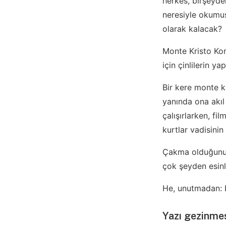
herkes, birşeyde
neresiyle okumuş
olarak kalacak?
Monte Kristo Kon
için çinlilerin y
Bir kere monte k
yanında ona akıl
çalışırlarken, f
kurtlar vadisini
Çakma olduğunu 
çok şeyden esinl
He, unutmadan: E
Yazı gezinme