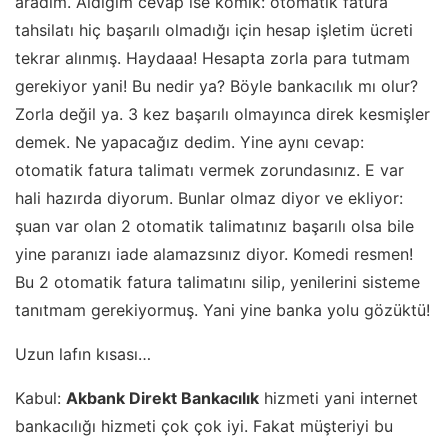
aradım. Aldığım cevap ise komik: otomatik fatura
tahsilatı hiç başarılı olmadığı için hesap işletim ücreti
tekrar alınmış. Haydaaa! Hesapta zorla para tutmam
gerekiyor yani! Bu nedir ya? Böyle bankacılık mı olur?
Zorla değil ya. 3 kez başarılı olmayınca direk kesmişler
demek. Ne yapacağız dedim. Yine aynı cevap:
otomatik fatura talimatı vermek zorundasınız. E var
hali hazırda diyorum. Bunlar olmaz diyor ve ekliyor:
şuan var olan 2 otomatik talimatınız başarılı olsa bile
yine paranızı iade alamazsınız diyor. Komedi resmen!
Bu 2 otomatik fatura talimatını silip, yenilerini sisteme
tanıtmam gerekiyormuş. Yani yine banka yolu gözüktü!
Uzun lafın kısası…
Kabul:
Akbank Direkt Bankacılık
hizmeti yani internet
bankacılığı hizmeti çok çok iyi. Fakat müşteriyi bu