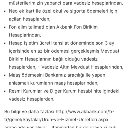
müsterilerimizin yabanci para vadesiz hesaplarindan,
Neo ek kart ile özel okul ve sigorta ödemeleri için
açilan hesaplardan,
Fon alim talimati olan Akbank Fon Birikim
Hesaplarindan,
Hesap işletim ücreti tahsilat döneminde son 3 ay
içerisinde en az bir ödemesi gerçekleşmiş Mevduat
Birikim Hesaplarının bağlı olduğu vadesiz
hesaplardan, – Vadesiz Altın Mevduat Hesaplarından,
Maaş ödemesini Bankamız aracılığı ile yapan
anlaşmalı kurumların maaş hesaplarından,
Resmi Kurumlar ve Diger Kurum hesabi niteligindeki
vadesiz hesaplardan.
Bu bilgi ve daha fazlası http://www.akbank.com/tr-
tr/genel/Sayfalar/Urun-ve-Hizmet-Ucretleri.aspx
adresinde yer alıyor. Utanmadan bir de oraya küçük