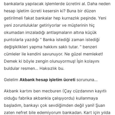
bankalarla yapılacak işlemlerde ücretini al. Daha neden
hesap işletim ücreti kesersin ki? Buna bir düzen
getirilmeli fakat bankalar hep kurnazlık peşinde. Yeni
yeni zorunluluklar getiriyorlar ve müşterinin hiç
okumadan imzaladığı antlaşmaların altına küçük
puntolarla yazdığı ” Banka istediği zaman istediği
değişiklikleri yapma hakkını saklı tutar. ” benzeri
cümleler ile kendini savunuyor. Ne güzel memleket!
Demek ki böyle zengin olunuyormuş! İşin kolayını
buldular resmen… Haksızlık bu.
Gelelim
Akbank hesap işletim ücreti
sorununa…
Akbank kartını ben mecburen (Çay cüzdanının kayıtlı
olduğu fabrika akbankla çalışıyordu) kullanmaya
başladım, bankayı çok sevdiğimden değil yani! Şuan
zaten nefret bile edemiyorum bankadan. Kart için yılda