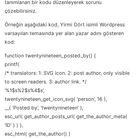
tanımlanan bir kodu düzenleyerek sorunu
çözebilirsiniz.
Örneğin aşağıdaki kod, Yirmi Dört isimli Wordpress
varsayılan temasında yer alan yazar adını gösteren
kod:
function twentynineteen_posted_by() {
printf(
/* translators: 1: SVG icon. 2: post author, only visible
to screen readers. 3: author link. */
‘%1$s%2$s%4$s’,
twentynineteen_get_icon_svg( ‘person’, 16 ),
__( ‘Posted by’, ‘twentynineteen’ ),
esc_url( get_author_posts_url( get_the_author_meta(
‘ID’ ) ) ),
esc_html( get_the_author() )