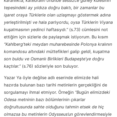
karanlıkta, katedralin önünde sessizce güney kulesinin
tepesindeki ay yıldıza doğru baktı, bir zamanlar bu
işaret oraya Türklerle olan uzlaşmayı göstermek adına
yerleştirilmişti ve hala parlıyordu, oysa Türklerin Viyana
kuşatmasının yedinci haftasıydı.”
(s.73) cümlesini not
ettiğim için sizlerle de paylaşmak istiyorum. Bu kısım
“Kahlberg’teki meydan muharebesinde Polonya kralının
komandosu altındaki müttefikleri galip geldi, kuşatma
son buldu ve Osmanlı Birlikleri Budapeşte’ye doğru
kaçtılar.”
(s.76) sözleriyle son buluyor.
Yazar Ya öyle değilse adlı eserinde elimizde hali
hazırda bulunan bazı tarihi metinlerin gerçekliğini de
sorgulamayı ihmal etmiyor. Örneğin
“Bugün elimizdeki
Odesa metninin bazı bölümlerinin çıkarlar
doğrultusunda sahte olduğunu tahmin etsek de hiç
olmazsa bu metinlerin Odysseus’un görevlendirmesiyle