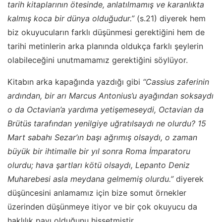
tarih kitaplarının ötesinde, anlatılmamış ve karanlıkta
kalmış koca bir dünya olduğudur.”
(s.21) diyerek hem
biz okuyucuların farklı düşünmesi gerektiğini hem de
tarihi metinlerin arka planında oldukça farklı şeylerin
olabileceğini unutmamamız gerektiğini söylüyor.
Kitabın arka kapağında yazdığı gibi
“Cassius zaferinin
ardından, bir arı Marcus Antonius’u ayağından soksaydı
o da Octavian’a yardıma yetişemeseydi, Octavian da
Brütüs tarafından yenilgiye uğratılsaydı ne olurdu? 15
Mart sabahı Sezar’ın başı ağrımış olsaydı, o zaman
büyük bir ihtimalle bir yıl sonra Roma İmparatoru
olurdu; hava şartları kötü olsaydı, Lepanto Deniz
Muharebesi asla meydana gelmemiş olurdu.”
diyerek
düşüncesini anlamamız için bize somut örnekler
üzerinden düşünmeye itiyor ve bir çok okuyucu da
haklılık payı olduğunu hissetmiştir.