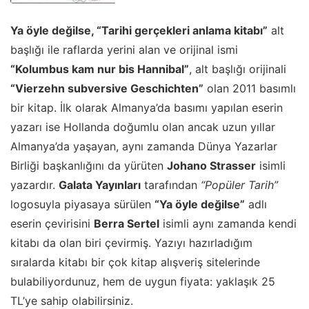
Ya öyle değilse, “Tarihi gerçekleri anlama kitabı”
alt
başlığı ile raflarda yerini alan ve orijinal ismi
“Kolumbus kam nur bis Hannibal”
, alt başlığı orijinali
“Vierzehn subversive Geschichten”
olan 2011 basımlı
bir kitap. İlk olarak Almanya’da basımı yapılan eserin
yazarı ise Hollanda doğumlu olan ancak uzun yıllar
Almanya’da yaşayan, aynı zamanda Dünya Yazarlar
Birliği başkanlığını da yürüten
Johano Strasser
isimli
yazardır.
Galata Yayınları
tarafından
“Popüler Tarih”
logosuyla piyasaya sürülen
“Ya öyle değilse”
adlı
eserin çevirisini
Berra Sertel
isimli aynı zamanda kendi
kitabı da olan biri çevirmiş. Yazıyı hazırladığım
sıralarda kitabı bir çok kitap alışveriş sitelerinde
bulabiliyordunuz, hem de uygun fiyata: yaklaşık 25
TL’ye sahip olabilirsiniz.