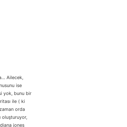
a… Ailecek,
onusunu ise
i yok, bunu bir
tası ile ( ki
r zaman orda
 oluşturuyor,
indiana jones