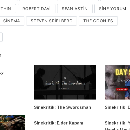
PTHIN
ROBERT DAVI
SEAN ASTIN
SINE YORUM
SINEMA
STEVEN SPIELBERG
THE GOONIES
r
ky
Sinekritik: The Swordsman
Sinekritik: 
Sinekritik: Ejder Kapanı
Sinekritik: 
Howl’s Movi