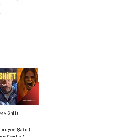
Day Shift
Yürüyen Şato (
ng Castle )