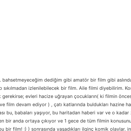
 bahsetmeyeceğim dediğim gibi amatör bir film gibi aslınd
 sıkılmadan izlenilebilecek bir film. Aile filmi diyebilirim. K
 gerekirse; evleri hacize uğrayan çocukların( ki filmin önces
e film devam ediyor ) , çatı katlarında buldukları hazine hari
tası bu, babaları yaşıyor, bu haritadan haberi var ve o kada
 bir anda ortaya çıkıyor ve 1 gece de tüm filmin konusunu
bu bir film! :) ) sonrasında yaşadıkları ilginç komik olaylar. 