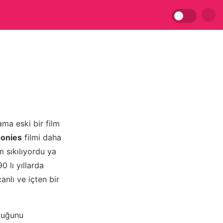
ma eski bir film
oonies
filmi daha
 sıkılıyordu ya
 lı yıllarda
anlı ve içten bir
duğunu