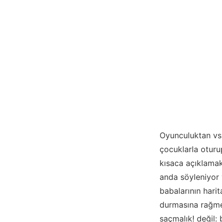
Oyunculuktan vs.
çocuklarla oturup
kısaca açıklamak
anda söyleniyor v
babalarının hari
durmasına rağmen
saçmalık! değil: 