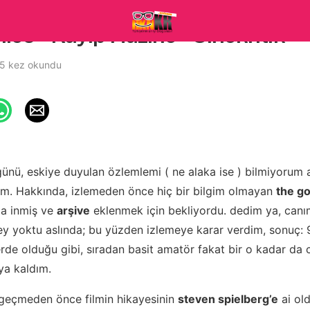
es – Kayıp Hazine – Sinekritik
5 kez okundu
ünü, eskiye duyulan özlemlemi ( ne alaka ise ) bilmiyorum a
im. Hakkında, izlemeden önce hiç bir bilgim olmayan
the g
ma inmiş ve
arşive
eklenmek için bekliyordu. dedim ya, canım
y yoktu aslında; bu yüzden izlemeye karar verdim, sonuç: 90
erde olduğu gibi, sıradan basit amatör fakat bir o kadar da c
ıya kaldım.
 geçmeden önce filmin hikayesinin
steven spielberg’e
ai ol