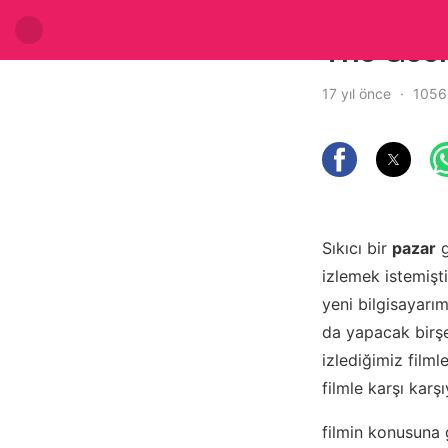
The Gooni
17 yıl önce
1056
Sıkıcı bir
pazar
g
izlemek istemişt
yeni bilgisayarı
da yapacak birşe
izlediğimiz filml
filmle karşı karş
filmin konusuna