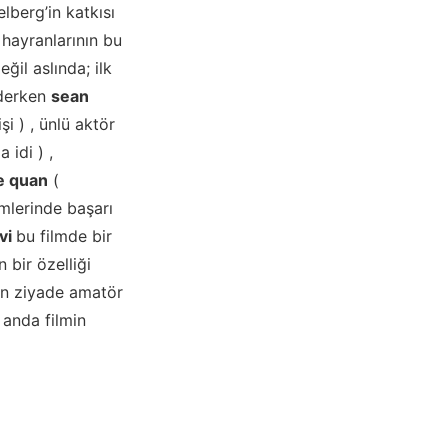
lberg’in katkısı
 hayranlarının bu
ğil aslında; ilk
ederken
sean
i ) , ünlü aktör
 idi ) ,
e quan
(
lmlerinde başarı
vi
bu filmde bir
 bir özelliği
ten ziyade amatör
 anda filmin