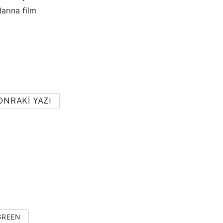
arına film
ONRAKI YAZI
GREEN