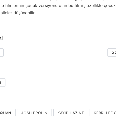
 filmlerinin çocuk versiyonu olan bu filmi , özellikle çocukl
aileler düşünebilir.
si
S
R
 QUAN
JOSH BROLIN
KAYIP HAZINE
KERRI LEE 