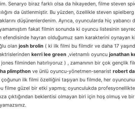
m. Senaryo biraz farklı olsa da hikayeden, filme steven spie
ığını da üstlenmiştir. Bu yüzden, özellikle steven spielberg
aklarını düşünenlerdenim. Ayrıca, oyuncularda hiç yabancı de
yamamıştım fakat filmin sonunda ki oyuncu listesinin seyr
n efendisinde hayran olduğumuz sam karakterini oynayan kiş
oğlu olan
josh brolin
( ki ilk filmi bu filmdir ve daha 17 yaşında
aktrislerinden
kerri lee green
,vietnamlı oyuncu
jonathan k
 jones filminden hatırlıyoruz ) , zamanının bir çok gençlik fi
ha plimpthon
ve ünlü oyuncu-yönetmen-senarist
robert da
 çoğunun ilk filmi özelliğini taşıyan bu filmde, her oyuncunun
bu filme güzel bir etki yapmış; oyunculukda profesyonellik
mıza çıktığından beklentisi olmayan biri için hoş olmuş ve bir
layamazsınız.