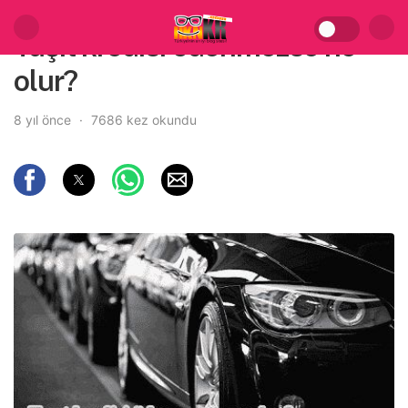
Taşıt kredisi ödenmezse ne
olur?
8 yıl önce
7686 kez okundu