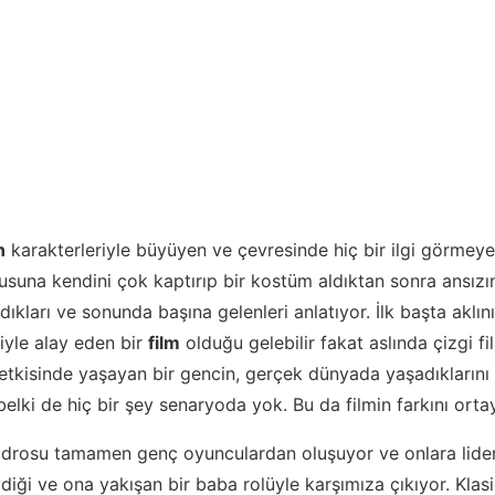
n
karakterleriyle büyüyen ve çevresinde hiç bir ilgi görmeye
suna kendini çok kaptırıp bir kostüm aldıktan sonra ansızın
ıkları ve sonunda başına gelenleri anlatıyor. İlk başta aklını
iyle alay eden bir
film
olduğu gelebilir fakat aslında çizgi fi
etkisinde yaşayan bir gencin, gerçek dünyada yaşadıklarını 
belki de hiç bir şey senaryoda yok. Bu da filmin farkını ort
adrosu tamamen genç oyunculardan oluşuyor ve onlara lider
diği ve ona yakışan bir baba rolüyle karşımıza çıkıyor. Klas