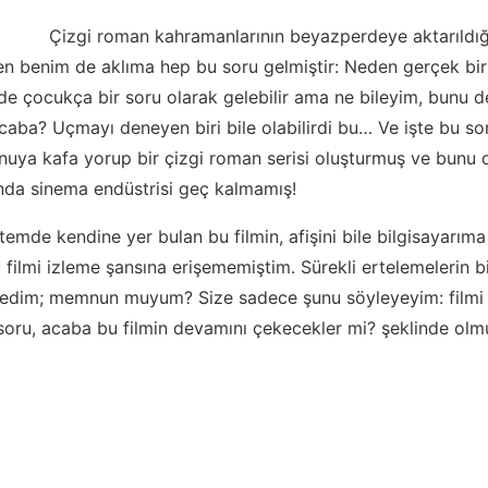
Çizgi roman kahramanlarının beyazperdeye aktarıldı
rken benim de aklıma hep bu soru gelmiştir: Neden gerçek b
 de çocukça bir soru olarak gelebilir ama ne bileyim, bunu
caba? Uçmayı deneyen biri bile olabilirdi bu… Ve işte bu so
nuya kafa yorup bir çizgi roman serisi oluşturmuş ve bunu
da sinema endüstrisi geç kalmamış!
stemde kendine yer bulan bu filmin, afişini bile bilgisayarıma
u filmi izleme şansına erişememiştim. Sürekli ertelemelerin b
zledim; memnun muyum? Size sadece şunu söyleyeyim: filmi 
 soru, acaba bu filmin devamını çekecekler mi? şeklinde olm