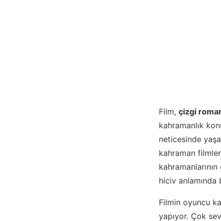
Film,
çizgi roma
kahramanlık konu
neticesinde yaşad
kahraman filmler
kahramanlarının 
hiciv anlamında 
Filmin oyuncu k
yapıyor. Çok sev