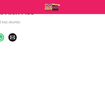
k: Kick-Ass
9 kez okundu