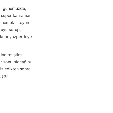
ğı günümüzde,
ir süper kahraman
 denemek isteyen
ruyu sorup,
 da beyazperdeye
 indirmiştim
ir sonu olacağını
izledikten sonra
uştu!