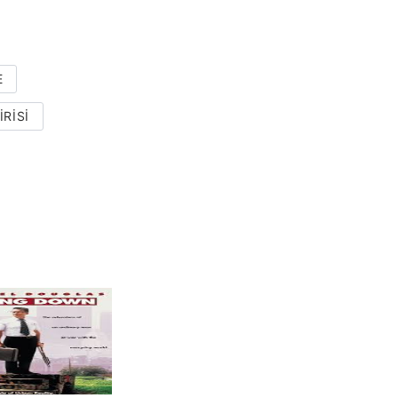
E
RISI