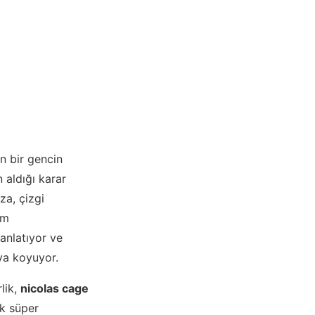
n bir gencin
 aldığı karar
za, çizgi
lm
anlatıyor ve
aya koyuyor.
lik,
nicolas cage
ik süper