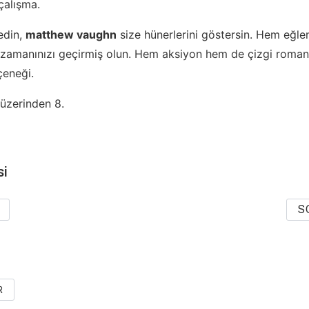
çalışma.
edin,
matthew vaughn
size hünerlerini göstersin. Hem eğle
le zamanınızı geçirmiş olun. Hem aksiyon hem de çizgi roman 
çeneği.
üzerinden 8.
si
S
R