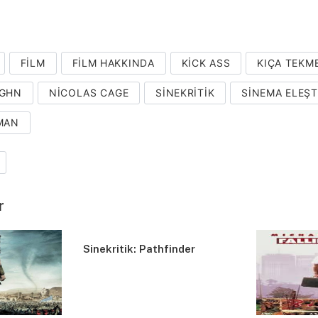
FILM
FILM HAKKINDA
KICK ASS
KIÇA TEKM
UGHN
NICOLAS CAGE
SINEKRITIK
SINEMA ELEŞTI
MAN
r
Sinekritik: Pathfinder