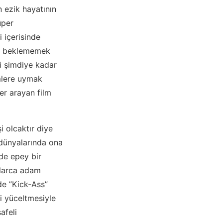
n ezik hayatının
üper
 içerisinde
ey beklememek
Ki şimdiye kadar
lmlere uymak
er arayan film
i olcaktır diye
 dünyalarında ona
lde epey bir
nlarca adam
de ”Kick-Ass”
i yüceltmesiyle
afeli