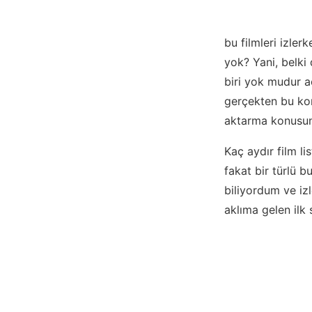
bu filmleri izle
yok? Yani, belki
biri yok mudur a
gerçekten bu ko
aktarma konusun
Kaç aydır film li
fakat bir türlü b
biliyordum ve i
aklıma gelen ilk