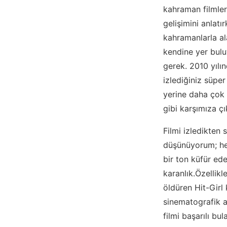
kahraman filmler
gelişimini anlatı
kahramanlarla al
kendine yer bulu
gerek. 2010 yılın
izlediğiniz süpe
yerine daha çok 
gibi karşımıza çı
Filmi izledikten
düşünüyorum; hel
bir ton küfür ede
karanlık.Özellik
öldüren Hit-Girl
sinematografik a
filmi başarılı bu