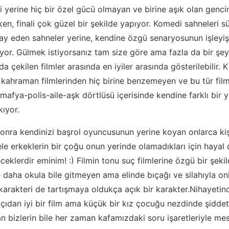
i yerine hiç bir özel gücü olmayan ve birine aşık olan genci
rken, finali çok güzel bir şekilde yapıyor. Komedi sahneleri s
ay eden sahneler yerine, kendine özgü senaryosunun işleyişi
yor. Gülmek istiyorsanız tam size göre ama fazla da bir ş
da çekilen filmler arasında en iyiler arasında gösterilebilir. 
r kahraman filmlerinden hiç birine benzemeyen ve bu tür fi
mafya-polis-aile-aşk dörtlüsü içerisinde kendine farklı bir y
kıyor.
 sonra kendinizi başrol oyuncusunun yerine koyan onlarca kiş
e erkeklerin bir çoğu onun yerinde olamadıkları için hayal
ceklerdir eminim! :) Filmin tonu suç filmlerine özgü bir şeki
le daha okula bile gitmeyen ama elinde bıçağı ve silahıyla o
 karakteri de tartışmaya oldukça açık bir karakter.Nihayetin
çıdan iyi bir film ama küçük bir kız çocuğu nezdinde şiddet
lan bizlerin bile her zaman kafamızdaki soru işaretleriyle mes