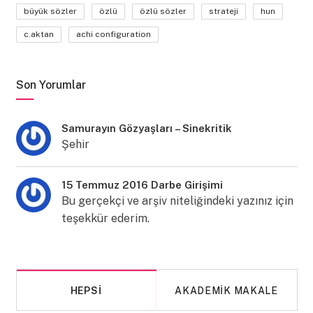
büyük sözler
özlü
özlü sözler
strateji
hun
c.aktan
achi configuration
Son Yorumlar
Samurayın Gözyaşları – Sinekritik
Şehir
15 Temmuz 2016 Darbe Girişimi
Bu gerçekçi ve arşiv niteliğindeki yazınız için
teşekkür ederim.
HEPSI
AKADEMIK MAKALE