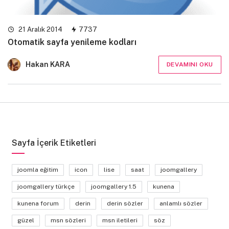
21 Aralık 2014
7737
Otomatik sayfa yenileme kodları
Hakan KARA
DEVAMINI OKU
Sayfa İçerik Etiketleri
joomla eğitim
icon
lise
saat
joomgallery
joomgallery türkçe
joomgallery 1.5
kunena
kunena forum
derin
derin sözler
anlamlı sözler
güzel
msn sözleri
msn iletileri
söz