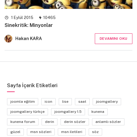
1 Eylül 2015
10465
Sinekritik: Minyonlar
Hakan KARA
DEVAMINI OKU
Sayfa İçerik Etiketleri
joomla eğitim
icon
lise
saat
joomgallery
joomgallery türkçe
joomgallery 1.5
kunena
kunena forum
derin
derin sözler
anlamlı sözler
güzel
msn sözleri
msn iletileri
söz