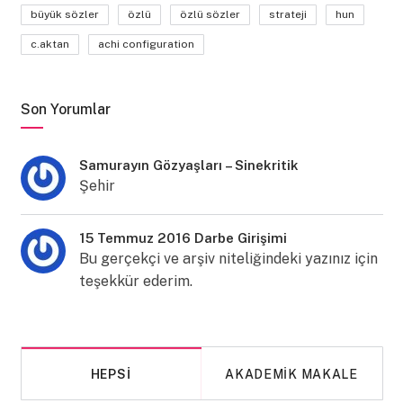
büyük sözler
özlü
özlü sözler
strateji
hun
c.aktan
achi configuration
Son Yorumlar
Samurayın Gözyaşları – Sinekritik
Şehir
15 Temmuz 2016 Darbe Girişimi
Bu gerçekçi ve arşiv niteliğindeki yazınız için
teşekkür ederim.
HEPSI
AKADEMIK MAKALE