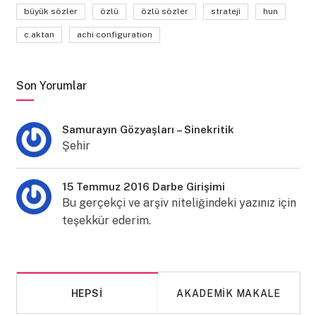
büyük sözler
özlü
özlü sözler
strateji
hun
c.aktan
achi configuration
Son Yorumlar
Samurayın Gözyaşları – Sinekritik
Şehir
15 Temmuz 2016 Darbe Girişimi
Bu gerçekçi ve arşiv niteliğindeki yazınız için
teşekkür ederim.
HEPSI
AKADEMIK MAKALE