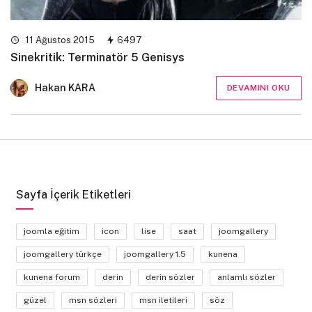
11 Ağustos 2015
6497
Sinekritik: Terminatör 5 Genisys
Hakan KARA
DEVAMINI OKU
Sayfa İçerik Etiketleri
joomla eğitim
icon
lise
saat
joomgallery
joomgallery türkçe
joomgallery 1.5
kunena
kunena forum
derin
derin sözler
anlamlı sözler
güzel
msn sözleri
msn iletileri
söz