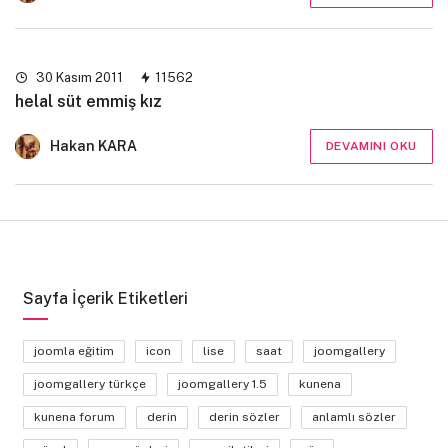
30 Kasım 2011
11562
helal süt emmiş kız
Hakan KARA
DEVAMINI OKU
Sayfa İçerik Etiketleri
joomla eğitim
icon
lise
saat
joomgallery
joomgallery türkçe
joomgallery 1.5
kunena
kunena forum
derin
derin sözler
anlamlı sözler