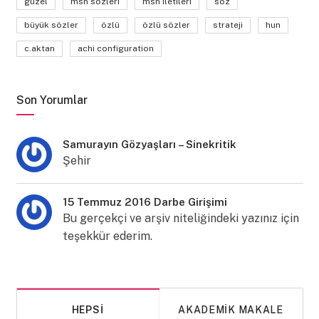
güzel
msn sözleri
msn iletileri
söz
büyük sözler
özlü
özlü sözler
strateji
hun
c.aktan
achi configuration
Son Yorumlar
Samurayın Gözyaşları – Sinekritik
Şehir
15 Temmuz 2016 Darbe Girişimi
Bu gerçekçi ve arşiv niteliğindeki yazınız için
teşekkür ederim.
HEPSI
AKADEMIK MAKALE