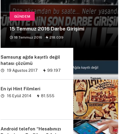
GÜNDEM
15 Temmuz 2016 Darbe Girişimi
18 Temmuz 2016
218.039
Samsung ağda kayıtlı değil
hatası çözümü
19 Ağustos 2017
99.197
En iyi Hint Filmleri
16 Eylül 2014
81.555
Android telefon “Hesabınızı