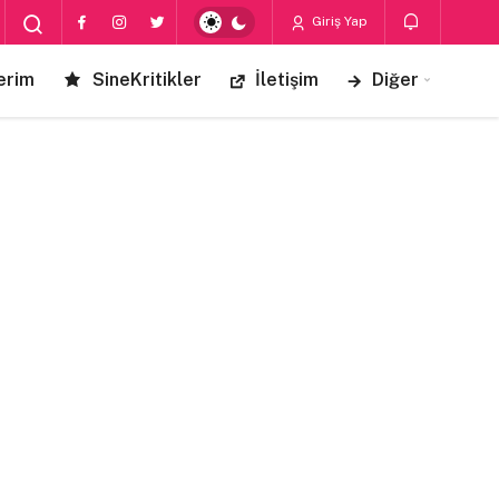
Giriş Yap
erim
SineKritikler
İletişim
Diğer