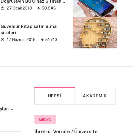
Doğrulayın Bu Cihaz Sıfırlandı
sorunu” çözümü
27 Ocak 2018
58.845
Güvenilir kitap satın alma
siteleri
17 Haziran 2018
51.710
HEPSI
AKADEMIK
ları –
MAKALE
MEDYA
İbret-ül Versite / Üniversite