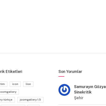
rik Etiketleri
Son Yorumlar
itim
icon
lise
Samurayın Gözyaş
Sinekritik
joomgallery
Şehir
ry türkçe
joomgallery 1.5