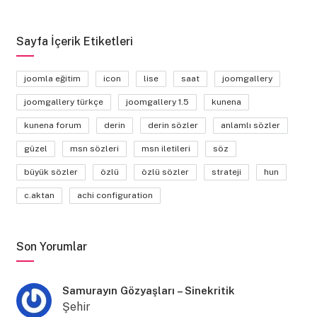
Sayfa İçerik Etiketleri
joomla eğitim
icon
lise
saat
joomgallery
joomgallery türkçe
joomgallery 1.5
kunena
kunena forum
derin
derin sözler
anlamlı sözler
güzel
msn sözleri
msn iletileri
söz
büyük sözler
özlü
özlü sözler
strateji
hun
c.aktan
achi configuration
Son Yorumlar
Samurayın Gözyaşları – Sinekritik
Şehir