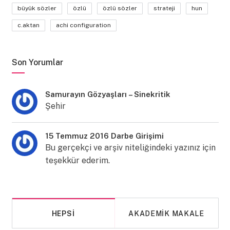
büyük sözler
özlü
özlü sözler
strateji
hun
c.aktan
achi configuration
Son Yorumlar
Samurayın Gözyaşları – Sinekritik
Şehir
15 Temmuz 2016 Darbe Girişimi
Bu gerçekçi ve arşiv niteliğindeki yazınız için
teşekkür ederim.
HEPSI
AKADEMIK MAKALE