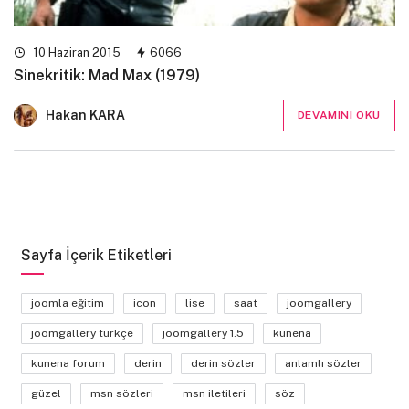
10 Haziran 2015
6066
Sinekritik: Mad Max (1979)
Hakan KARA
DEVAMINI OKU
Sayfa İçerik Etiketleri
joomla eğitim
icon
lise
saat
joomgallery
joomgallery türkçe
joomgallery 1.5
kunena
kunena forum
derin
derin sözler
anlamlı sözler
güzel
msn sözleri
msn iletileri
söz