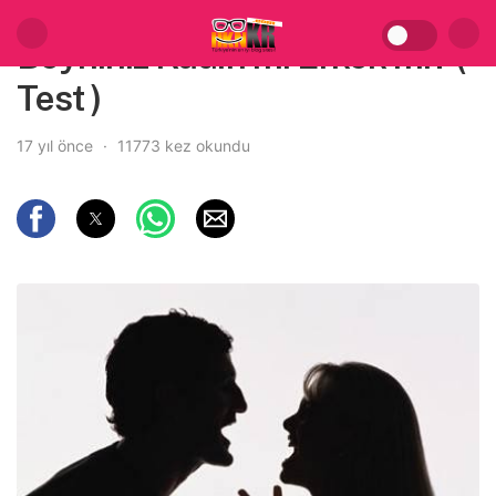
Beyniniz Kadın mı Erkek mi? (
Test )
17 yıl önce
11773 kez okundu