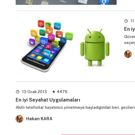
11
En i
Güven
seçen
13 Ocak 2013
4476
En iyi Seyahat Uygulamaları
Akıllı telefonlar hayatımızı yönetmeye başladığından beri, geziler
Hakan KARA