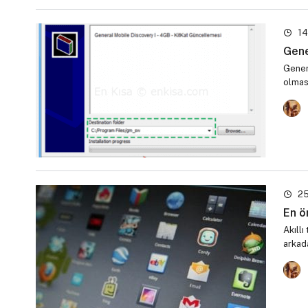
14
Gene
Gener
olmasa
25
En ö
Akıllı
arkada