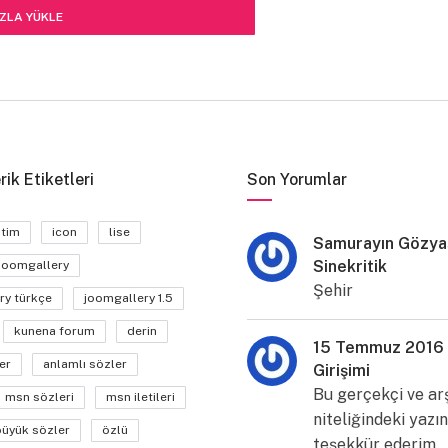
ZLA YÜKLE
rik Etiketleri
Son Yorumlar
itim
icon
lise
Samurayın Gözyaş
Sinekritik
joomgallery
Şehir
ry türkçe
joomgallery 1.5
kunena forum
derin
15 Temmuz 2016
er
anlamlı sözler
Girişimi
Bu gerçekçi ve ar
msn sözleri
msn iletileri
niteliğindeki yazın
büyük sözler
özlü
teşekkür ederim.