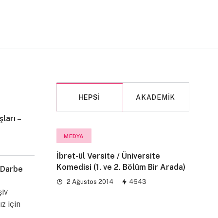
HEPSI
AKADEMIK
ları –
MAKALE
MEDYA
İbret-ül Versite / Üniversite
Komedisi (1. ve 2. Bölüm Bir Arada)
 Darbe
2 Ağustos 2014
4643
şiv
ız için