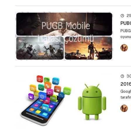
29
PUBG
PUBG 
oyunu
30
2016
Googl
taraf