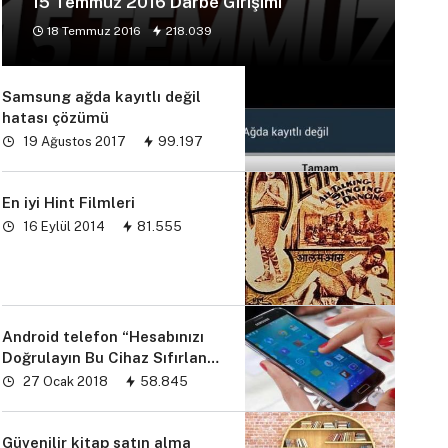
15 Temmuz 2016 Darbe Girişimi
18 Temmuz 2016
218.039
Samsung ağda kayıtlı değil
hatası çözümü
19 Ağustos 2017
99.197
En iyi Hint Filmleri
16 Eylül 2014
81.555
Android telefon “Hesabınızı
Doğrulayın Bu Cihaz Sıfırlandı
sorunu” çözümü
27 Ocak 2018
58.845
Güvenilir kitap satın alma