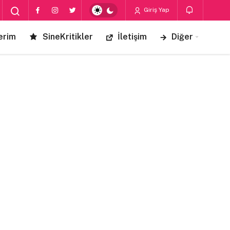
Giriş Yap
erim
SineKritikler
İletişim
Diğer